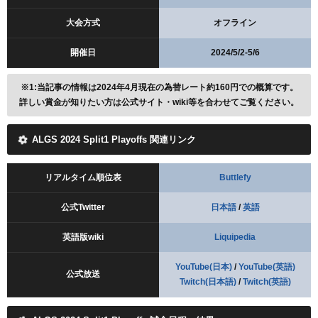
大会方式
オフライン
開催日
2024/5/2-5/6
※1:当記事の情報は2024年4月現在の為替レート約160円での概算です。
詳しい賞金が知りたい方は公式サイト・wiki等を合わせてご覧ください。
ALGS 2024 Split1 Playoffs 関連リンク
リアルタイム順位表
Buttlefy
公式Twitter
日本語
/
英語
英語版wiki
Liquipedia
YouTube(日本)
/
YouTube(英語)
公式放送
Twitch(日本語)
/
Twitch(英語)