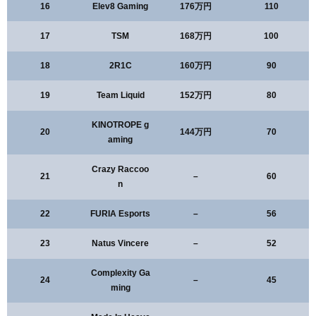
16
Elev8 Gaming
176万円
110
17
TSM
168万円
100
18
2R1C
160万円
90
19
Team Liquid
152万円
80
KINOTROPE g
20
144万円
70
aming
Crazy Raccoo
21
–
60
n
22
FURIA Esports
–
56
23
Natus Vincere
–
52
Complexity Ga
24
–
45
ming