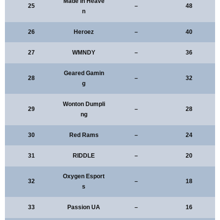
Made In Heave
25
–
48
n
26
Heroez
–
40
27
WMNDY
–
36
Geared Gamin
28
–
32
g
Wonton Dumpli
29
–
28
ng
30
Red Rams
–
24
31
RIDDLE
–
20
Oxygen Esport
32
–
18
s
33
Passion UA
–
16