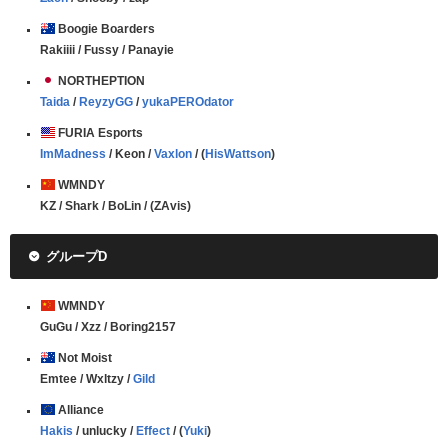
Boogie Boarders
Rakiiii / Fussy / Panayie
NORTHEPTION
Taida
/
ReyzyGG
/
yukaPEROdator
FURIA Esports
ImMadness
/ Keon /
Vaxlon
/ (
HisWattson
)
WMNDY
KZ / Shark / BoLin / (ZAvis)
グループD
WMNDY
GuGu / Xzz / Boring2157
Not Moist
Emtee / Wxltzy /
Gild
Alliance
Hakis
/ unlucky /
Effect
/ (
Yuki
)