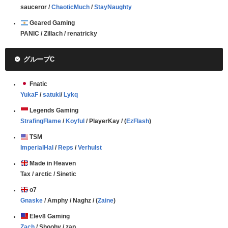
sauceror /
ChaoticMuch
/
StayNaughty
Geared Gaming
PANIC / Zillach / renatricky
グループC
Fnatic
YukaF
/
satuki
/
Lykq
Legends Gaming
StrafingFlame
/
Koyful
/ PlayerKay / (
EzFlash
)
TSM
ImperialHal
/
Reps
/
Verhulst
Made in Heaven
Tax / arctic / Sinetic
o7
Gnaske
/ Amphy / Naghz / (
Zaine
)
Elev8 Gaming
Zach
/ Shooby / zap