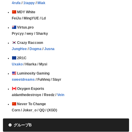
4rufa
/
1tappy
/
Miak
MDY White
FeiJu / MingYUE / Ld
Virtus.pro
Prycyy / wey / Sharky
Crazy Raccoon
JungHee
/
Dogma
/
Jusna
2R1C
Uxako
/ Hiarka / Mysi
Luminosity Gaming
sweetdreams
/ Fuhhnq / Slayr
Oxygen Esports
aidanthedestroye / Reedz /
Vein
Never To Change
Corn / Joker_o / QQ / (XGD)
グループB