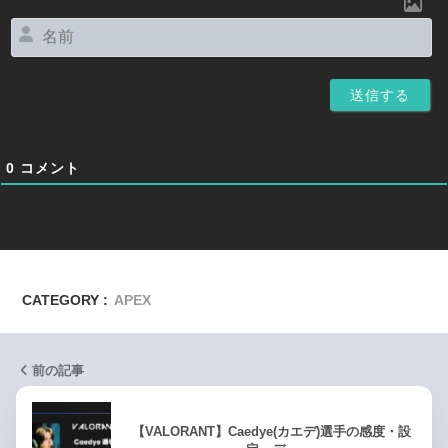
名
前
0
コメント
CATEGORY :
APEX
前の記事
【VALORANT】Caedye(カエデ)選手の感度・設