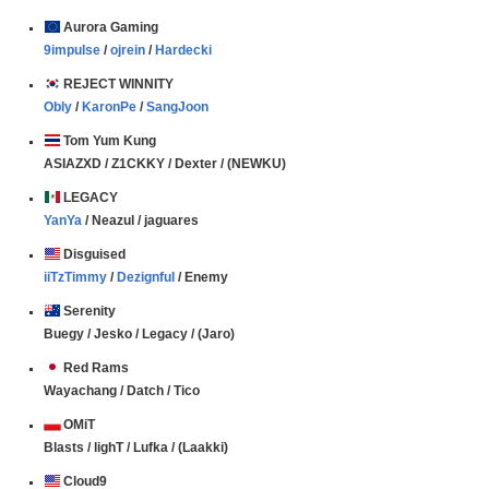
Aurora Gaming
9impulse
/
ojrein
/
Hardecki
REJECT WINNITY
Obly
/
KaronPe
/
SangJoon
Tom Yum Kung
ASIAZXD / Z1CKKY / Dexter / (NEWKU)
LEGACY
YanYa
/ Neazul / jaguares
Disguised
iiTzTimmy
/
Dezignful
/ Enemy
Serenity
Buegy / Jesko / Legacy / (Jaro)
Red Rams
Wayachang / Datch / Tico
OMiT
Blasts / lighT / Lufka / (Laakki)
Cloud9