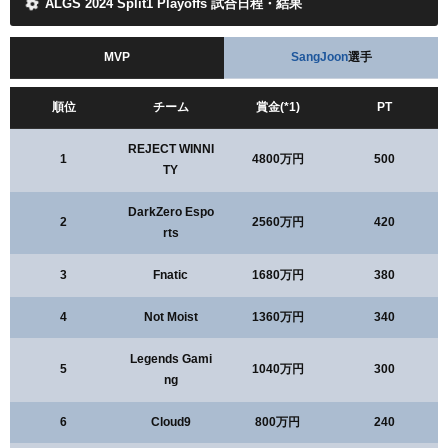
ALGS 2024 Split1 Playoffs 試合日程・結果
MVP
SangJoon
選手
順位
チーム
賞金(*1)
PT
REJECT WINNI
1
4800万円
500
TY
DarkZero Espo
2
2560万円
420
rts
3
Fnatic
1680万円
380
4
Not Moist
1360万円
340
Legends Gami
5
1040万円
300
ng
6
Cloud9
800万円
240