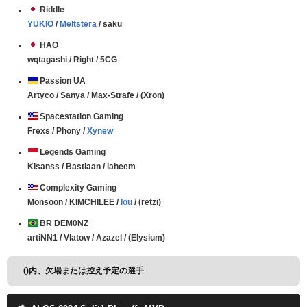
Riddle
YUKIO
/
Meltstera
/ saku
HAO
wqtagashi / Right / 5CG
Passion UA
Artyco / Sanya / Max-Strafe / (Xron)
Spacestation Gaming
Frexs / Phony /
Xynew
Legends Gaming
Kisanss / Bastiaan / laheem
Complexity Gaming
Monsoon / KIMCHILEE /
lou
/ (retzi)
BR DEM0NZ
artiNN1 / Vlatow / Azazel / (Elysium)
()内、欠場または控え予定の選手