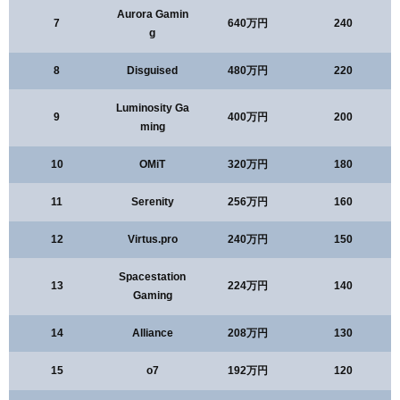
Aurora Gamin
7
640万円
240
g
8
Disguised
480万円
220
Luminosity Ga
9
400万円
200
ming
10
OMiT
320万円
180
11
Serenity
256万円
160
12
Virtus.pro
240万円
150
Spacestation
13
224万円
140
Gaming
14
Alliance
208万円
130
15
o7
192万円
120