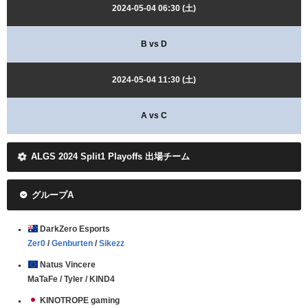
2024-05-04 06:30 (土)
B vs D
2024-05-04 11:30 (土)
A vs C
ALGS 2024 Split1 Playoffs 出場チーム
グループA
DarkZero Esports
Zer0
/
Genburten
/
Sikezz
Natus Vincere
MaTaFe / Tyler / KIND4
KINOTROPE gaming