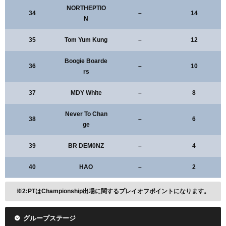
NORTHEPTIO
34
–
14
N
35
Tom Yum Kung
–
12
Boogie Boarde
36
–
10
rs
37
MDY White
–
8
Never To Chan
38
–
6
ge
39
BR DEM0NZ
–
4
40
HAO
–
2
※2:PTはChampionship出場に関するプレイオフポイントになります。
グループステージ