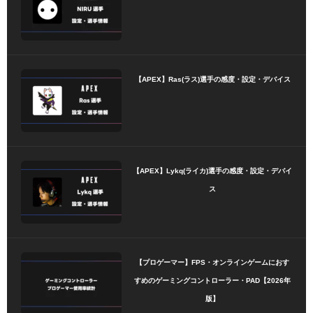
【APEX】Ras(ラス)選手の感度・設定・デバイス
【APEX】Lykq(ライカ)選手の感度・設定・デバイ
ス
【プロゲーマー】FPS・オンラインゲームにおす
すめのゲーミングコントローラー・PAD【2026年
版】