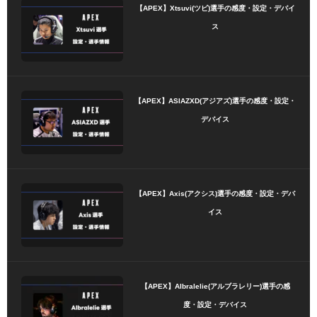
【APEX】Xtsuvi(ツビ)選手の感度・設定・デバイ
ス
【APEX】ASIAZXD(アジアズ)選手の感度・設定・
デバイス
【APEX】Axis(アクシス)選手の感度・設定・デバ
イス
【APEX】Albralelie(アルブラレリー)選手の感
度・設定・デバイス