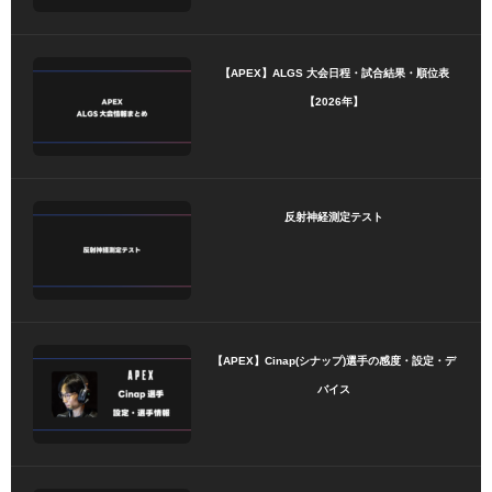
【APEX】ALGS 大会日程・試合結果・順位表
【2026年】
反射神経測定テスト
【APEX】Cinap(シナップ)選手の感度・設定・デ
バイス