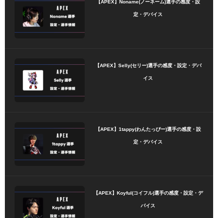
【APEX】Noname(ノーネーム)選手の感度・設
定・デバイス
【APEX】Selly(セリー)選手の感度・設定・デバ
イス
【APEX】1tappy(わんたっぴー)選手の感度・設
定・デバイス
【APEX】Koyful(コイフル)選手の感度・設定・デ
バイス