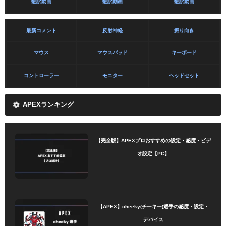
翻訳動画
翻訳動画
翻訳動画
最新コメント
反射神経
振り向き
マウス
マウスパッド
キーボード
コントローラー
モニター
ヘッドセット
APEXランキング
【完全版】APEXプロおすすめの設定・感度・ビデ
オ設定【PC】
【APEX】cheeky(チーキー)選手の感度・設定・
デバイス