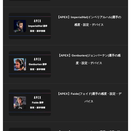
【APEX】ImperialHal(インペリアルハル)選手の
感度・設定・デバイス
【APEX】Genburten(ジェンバーテン)選手の感
度・設定・デバイス
【APEX】Faide(フェイド)選手の感度・設定・デ
バイス