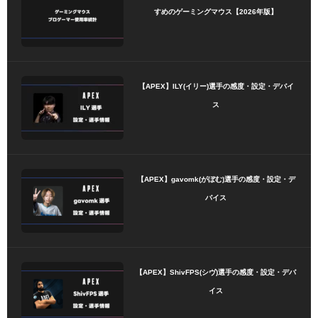
すめのゲーミングマウス【2026年版】
【APEX】ILY(イリー)選手の感度・設定・デバイ
ス
【APEX】gavomk(がぼむ)選手の感度・設定・デ
バイス
【APEX】ShivFPS(シヴ)選手の感度・設定・デバ
イス