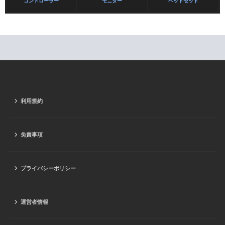
コントローラー
モニター
ヘッドセット
利用規約
免責事項
プライバシーポリシー
運営者情報