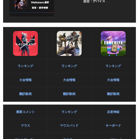
設定・デバイス
ランキング
ランキング
ランキング
大会情報
大会情報
大会情報
翻訳動画
翻訳動画
翻訳動画
最新コメント
ランキング
反射神経
マウス
マウスパッド
キーボード