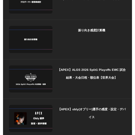
振り向き感度計算機
【APEX】ALGS 2026 Split1 Playoffs EWC 試合
結果・大会日程・順位表【世界大会】
【APEX】obly(オブリー)選手の感度・設定・デバ
イス