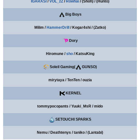
IGARASI
/
VOL_zZ
/
Rowhai
/ (Shoh) / (Hunto)
Big Boys
Milim /
HammerDrill
/ Kogar4shi / (Zatko)
Dory
Hiromune /
sho
/ KatsuKing
Soleil Gaming(
GUNSO)
mirytaya / TenTen / ouzia
KERNEL
tommypocopants / Yuuki_MsR / mido
SETOUCHI SPARKS
Nemu / Deathtenys / taniko / (Lantabi)