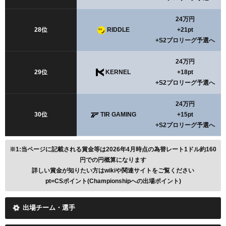
24万円
28位
RIDDLE
+21pt
+S2プロリーグ予選へ
24万円
29位
KERNEL
+18pt
+S2プロリーグ予選へ
24万円
30位
TIR GAMING
+15pt
+S2プロリーグ予選へ
※1:当ページに記載される賞金等は2026年4月時点の為替レート1ドル約160
円での円概算になります
詳しい賞金が知りたい方はwikiや関連サイトをご覧ください
pt=CSポイント(Championshipへの出場ポイント)
出場チーム・選手