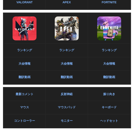
VALORANT
APEX
FORTNITE
ランキング
ランキング
ランキング
大会情報
大会情報
大会情報
翻訳動画
翻訳動画
翻訳動画
最新コメント
反射神経
振り向き
マウス
マウスパッド
キーボード
コントローラー
モニター
ヘッドセット