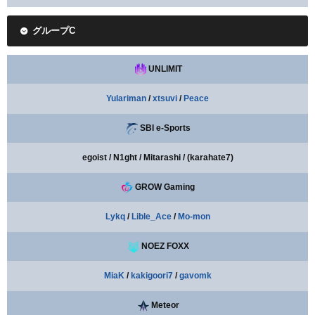
グループC
UNLIMIT
Yulariman
/
xtsuvi
/
Peace
SBI e-Sports
egoist / N1ght / Mitarashi / (karahate7)
GROW Gaming
Lykq
/
Lible_Ace
/
Mo-mon
NOEZ FOXX
MiaK
/
kakigoori7
/
gavomk
Meteor