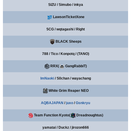
SIZU / Simubo / inkya
LawsonTicketXone
5CG / wqtagashi / Right
BLACK Sheeps
788 / Tico / Konpotq / (TANO)
RRX(
GangRabbiT)
ImNaoki
/ S0chan / wayachang
White Grim Reaper NEO
AQBAJAPAN
/
juxo
/
Gsnkryu
Team Function Kyoto(
Dreadnoughtus)
yamatai / Duckz / jirozon666