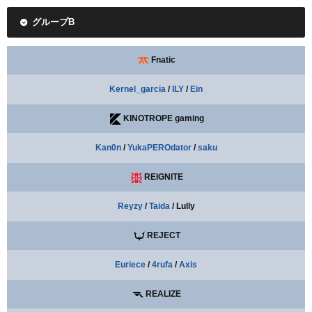
グループB
Fnatic
Kernel_garcia
/
ILY
/
Ein
KINOTROPE gaming
Kan0n
/
YukaPEROdator
/
saku
REIGNITE
Reyzy
/
Taida
/ Lully
REJECT
Euriece
/
4rufa
/
Axis
REALIZE