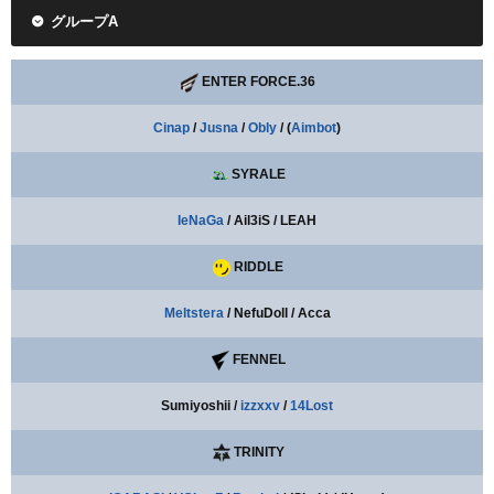
グループA
ENTER FORCE.36
Cinap
/
Jusna
/
Obly
/ (
Aimbot
)
SYRALE
IeNaGa
/ Ail3iS / LEAH
RIDDLE
Meltstera
/ NefuDoll / Acca
FENNEL
Sumiyoshii /
izzxxv
/
14Lost
TRINITY