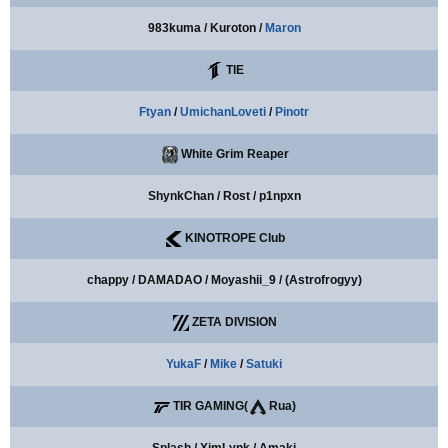
983kuma / Kuroton /
Maron
TIE
Ftyan
/
UmichanLoveti
/
Pinotr
White Grim Reaper
ShynkChan / Rost / p1npxn
KINOTROPE Club
chappy / DAMADAO / Moyashii_9 / (Astrofrogyy)
ZETA DIVISION
YukaF
/
Mike
/
Satuki
TIR GAMING(
Rua)