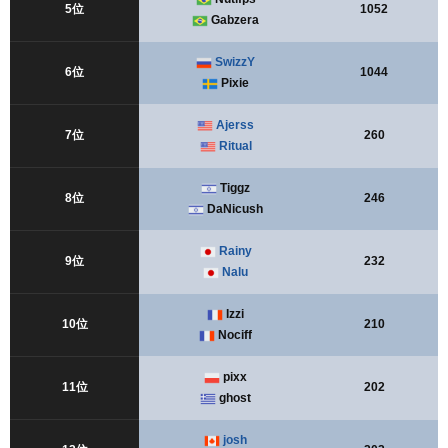
5位
1052
Gabzera
SwizzY
6位
1044
Pixie
Ajerss
7位
260
Ritual
Tiggz
8位
246
DaNicush
Rainy
9位
232
Nalu
Izzi
10位
210
Nociff
pixx
11位
202
ghost
josh