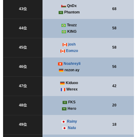
QnDx
43位
68
Phantom
Teuzz
44位
58
KING
josh
45位
58
Eomzo
Noahreyli
46位
56
rezon ay
Kiduoo
47位
42
Werex
FKS
48位
20
Hero
Rainy
49位
18
Nalu