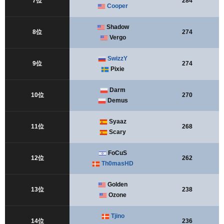
7位
284
Cooper
Shadow
8位
274
Vergo
SwizzY
9位
274
Pixie
Darm
10位
270
Demus
Syaaz
11位
268
Scary
FoCuS
12位
262
Th0masHD
Golden
13位
238
Ozone
Tjino
14位
236