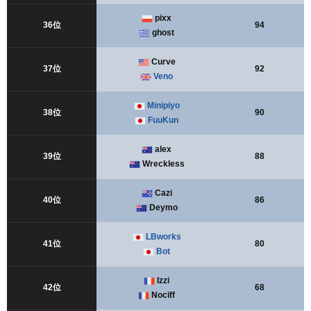
pixx
36位
94
ghost
Curve
37位
92
Veno
Minipiyo
38位
90
FuuKun
alex
39位
88
Wreckless
Cazi
40位
86
Deymo
LBworks
41位
80
Bot
Izzi
42位
68
Nociff