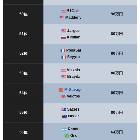
51Cole
50位
96万円
Maddenv
Jargue
51位
80万円
Kirillian
PodaSai
52位
80万円
Seyyto
Visxals
53位
80万円
Braydz
MrSavage
54位
80万円
Velofps
Sazers
55位
80万円
xavier
Randu
56位
64万円
Grx