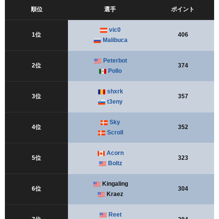
順位
選手
ポイント
vic0
1位
406
Malibuca
Peterbot
2位
374
Pollo
shxrk
3位
357
t3eny
Sky
4位
352
Scroll
Acorn
5位
323
Boltz
Kingaling
6位
304
Kraez
Reet