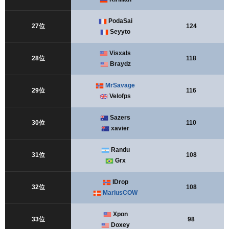
PodaSai
27位
124
Seyyto
Visxals
28位
118
Braydz
MrSavage
29位
116
Velofps
Sazers
30位
110
xavier
Randu
31位
108
Grx
IDrop
32位
108
MariusCOW
Xpon
33位
98
Doxey