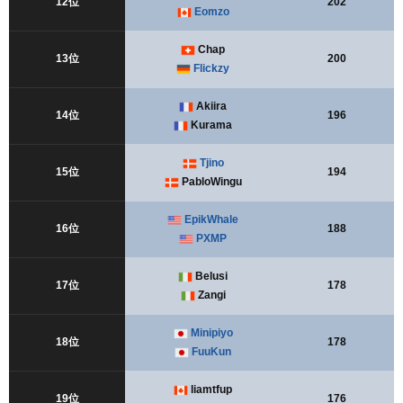
12位
202
Eomzo
Chap
13位
200
Flickzy
Akiira
14位
196
Kurama
Tjino
15位
194
PabloWingu
EpikWhale
16位
188
PXMP
Belusi
17位
178
Zangi
Minipiyo
18位
178
FuuKun
liamtfup
19位
176