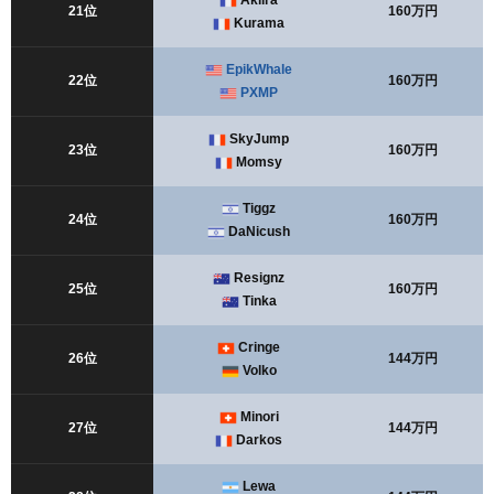
Akiira
21位
160万円
Kurama
EpikWhale
22位
160万円
PXMP
SkyJump
23位
160万円
Momsy
Tiggz
24位
160万円
DaNicush
Resignz
25位
160万円
Tinka
Cringe
26位
144万円
Volko
Minori
27位
144万円
Darkos
Lewa