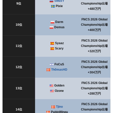
SwizzY
9位
Championship出場
Pixie
+480万円
FNCS 2026 Global
Darm
10位
Championship出場
Demus
+400万円
FNCS 2026 Global
Syaaz
11位
Championship出場
Scary
+320万円
FNCS 2026 Global
FoCuS
12位
Championship出場
Th0masHD
+304万円
FNCS 2026 Global
Golden
13位
Championship出場
Ozone
+288万円
FNCS 2026 Global
Tjino
14位
Championship出場
PabloWingu