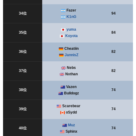
Fazer
34位
94
K1nG
yuma
35位
84
Koyota
Cheatiin
36位
82
JannisZ
Nebs
37位
82
Nxthan
Vazen
38位
74
Bulldogz
Scarebear
39位
74
oSydd
Muz
40位
74
Sphinx