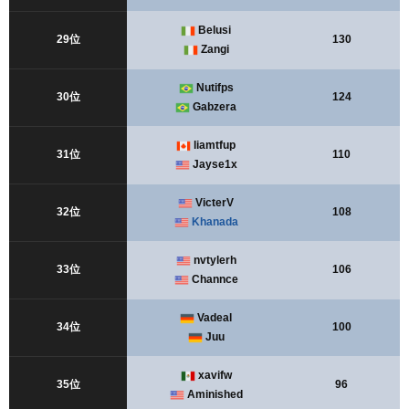
Belusi
29位
130
Zangi
Nutifps
30位
124
Gabzera
liamtfup
31位
110
Jayse1x
VicterV
32位
108
Khanada
nvtylerh
33位
106
Channce
Vadeal
34位
100
Juu
xavifw
35位
96
Aminished