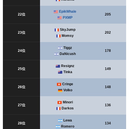
EpikWhale
22位
205
PXMP
SkyJump
23位
202
Momsy
Tiggz
24位
178
DaNicush
Resignz
25位
149
Tinka
Cringe
26位
148
Volko
Minori
27位
136
Darkos
Lewa
28位
134
Romero