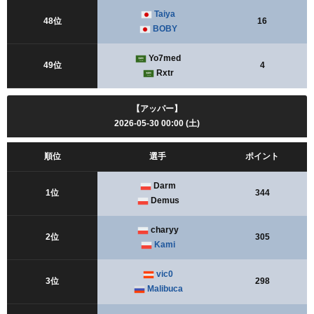
Taiya
48位
16
BOBY
Yo7med
49位
4
Rxtr
【アッパー】
2026-05-30 00:00 (土)
順位
選手
ポイント
Darm
1位
344
Demus
charyy
2位
305
Kami
vic0
3位
298
Malibuca