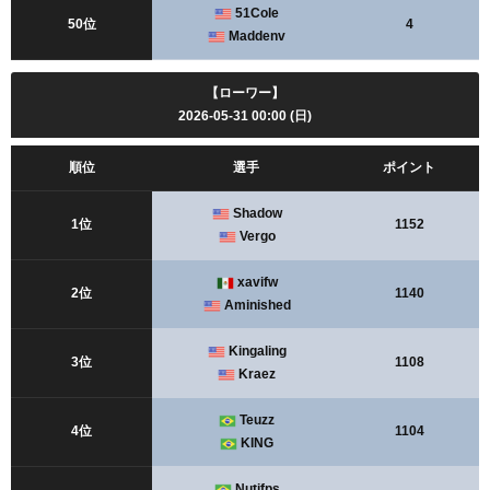
51Cole
50位
4
Maddenv
【ローワー】
2026-05-31 00:00 (日)
順位
選手
ポイント
Shadow
1位
1152
Vergo
xavifw
2位
1140
Aminished
Kingaling
3位
1108
Kraez
Teuzz
4位
1104
KING
Nutifps