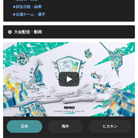
試合日程・結果
出場チーム・選手
大会配信・動画
日本
海外
ヒカキン