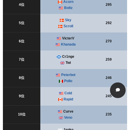
Acorn
4位
295
Boltz
Sky
5位
292
Scroll
VicterV
6位
270
Khanada
Cr1nge
7位
259
Twi
Peterbot
8位
246
Pollo
Cold
9位
245
Rapid
Curve
10位
235
Veno
Japko