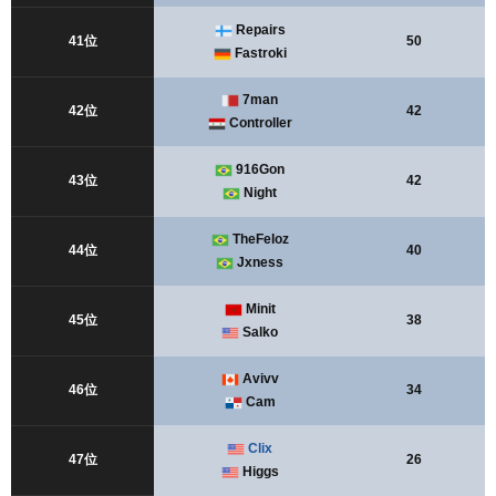
Repairs
41位
50
Fastroki
7man
42位
42
Controller
916Gon
43位
42
Night
TheFeloz
44位
40
Jxness
Minit
45位
38
Salko
Avivv
46位
34
Cam
Clix
47位
26
Higgs