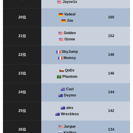
Jayse1x
Vadeal
20位
160
Juu
Golden
21位
152
Ozone
SkyJump
22位
146
Momsy
QnDx
23位
146
Phantom
Cazi
24位
144
Deymo
alex
25位
142
Wreckless
Jargue
26位
134
Kirillian