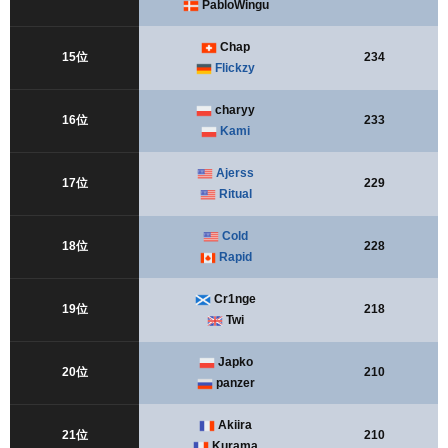
PabloWingu
Chap
15位
234
Flickzy
charyy
16位
233
Kami
Ajerss
17位
229
Ritual
Cold
18位
228
Rapid
Cr1nge
19位
218
Twi
Japko
20位
210
panzer
Akiira
21位
210
Kurama