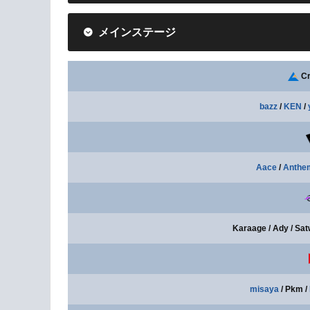
メインステージ
Cr
bazz
/
KEN
/
Aace
/
Anthe
Karaage / Ady / Satw
misaya
/ Pkm /