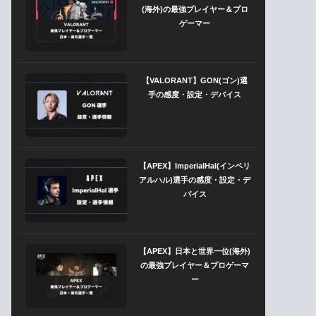
(海外)の最強プレイヤー＆プロ
ゲーマー
【VALORANT】GON(ゴン)選
手の感度・設定・デバイス
【APEX】ImperialHal(インペリ
アルハル)選手の感度・設定・デ
バイス
【APEX】日本と世界一位(海外)
の最強プレイヤー＆プロゲーマ
ー