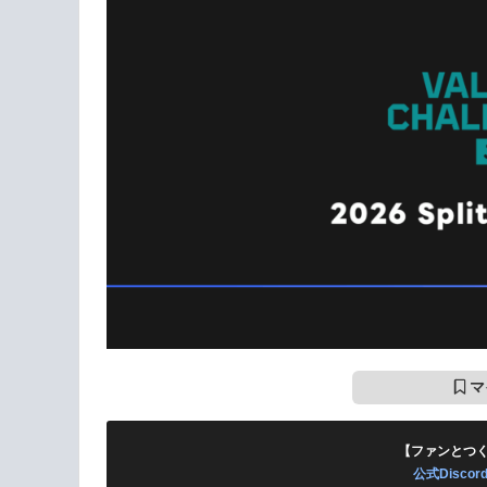
マ
【ファンとつ
公式Disc