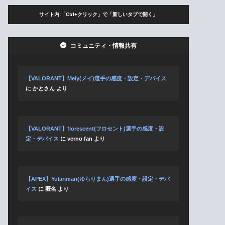
サイト内:「Ctrl+クリック」で「新しいタブで開く」
コミュニティ・情報共有
【VALORANT】Meiy(メイ)選手の感度・設定・デバイス
に
かとさん
より
【VALORANT】florescent(フロセント)選手の感度・設
定・デバイス
に
verno fan
より
【APEX】Yulariman(ゆらりまん)選手の感度・設定・デバ
イス
に
匿名
より