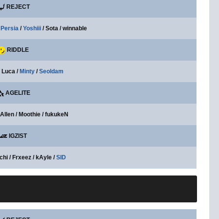
REJECT
/
Persia
/
Yoshiii
/ Sota / winnable
RIDDLE
 Luca /
Minty
/
Seoldam
AGELITE
 Allen / Moothie / fukukeN
IGZIST
hi / Frxeez / kAyle /
SID