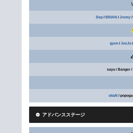
Dep
/
BRIAN
/
Jremy
gyen
/
JoxJo
/
sayu / Banger /
oitaN
/ popogac
アドバンスステージ