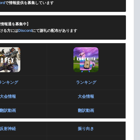
ord
で情報提供を募集しています
X情報通を募集中】
ける方には
Discord
にて謝礼の配布があります
ランキング
ランキング
大会情報
大会情報
翻訳動画
翻訳動画
反射神経
振り向き