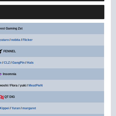
est Gaming Zst
yutaro
/
nobita
/
Flicker
FENNEL
m
/
CLZ
/
GangPin
/
Hals
Insomnia
oshi / Flora / yuki /
MeatPieN
QT DIG
Kippei
/
Yuran
/
margaret