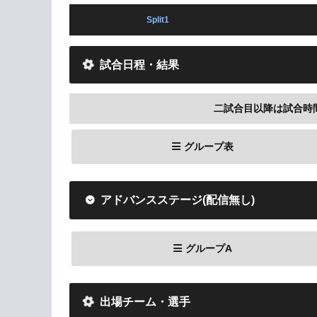
Split1
試合日程・結果
二試合目以降は試合時
グループ表
アドバンスステージ(配信無し)
グループA
出場チーム・選手