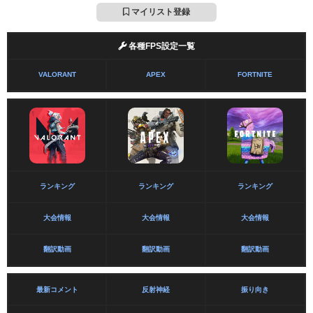
マイリスト登録
各種FPS設定一覧
VALORANT
APEX
FORTNITE
ランキング
ランキング
ランキング
大会情報
大会情報
大会情報
翻訳動画
翻訳動画
翻訳動画
最新コメント
反射神経
振り向き