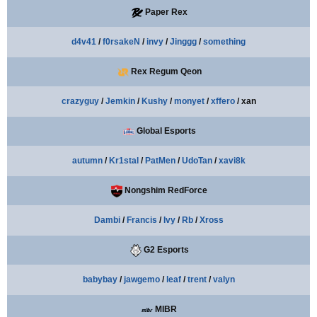
Paper Rex
d4v41
/
f0rsakeN
/
invy
/
Jinggg
/
something
Rex Regum Qeon
crazyguy
/
Jemkin
/
Kushy
/
monyet
/
xffero
/ xan
Global Esports
autumn
/
Kr1stal
/
PatMen
/
UdoTan
/
xavi8k
Nongshim RedForce
Dambi
/
Francis
/
Ivy
/
Rb
/
Xross
G2 Esports
babybay
/
jawgemo
/
leaf
/
trent
/
valyn
MIBR