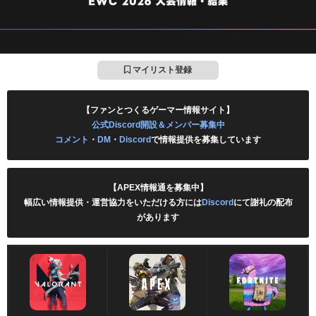
マイリスト登録
【ファンとつくるゲーマー情報サイト】
公式Discord開設＆メンバー募集中
コメント
・
DM
・
Discord
で情報提供を募集しています
【APEX情報通を募集中】
幅広い情報提供・運営協力をいただける方には
Discord
にて謝礼の配布
があります