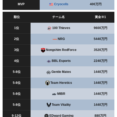
MVP
Cryocells
400万円
順位
チーム名
賞金※1
1位
100 Thieves
9600万円
2位
NRG
5440万円
3位
Nongshim RedForce
3520万円
4位
BBL Esports
2240万円
5-8位
Gentle Mates
1440万円
5-8位
Team Heretics
1440万円
5-8位
MIBR
1440万円
5-8位
Team Vitality
1440万円
9-12位
EDward Gaming
880万円