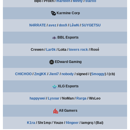
bipo / Proxh /
marteen
/
Minny
/
starxo
Karmine Corp
N4RRATE
/
avez
/
dos9
/
LêwN
/
SUYGETSU
BBL Esports
Crewen /
Lar0k
/ Loita /
lovers rock
/ Rosé
EDward Gaming
CHICHOO
/
ZmjjKK
/
Jieni7
/
nobody
/ signed / (
Smoggy
) / (cb)
XLG Esports
happywei
/
Lysoar
/ NoMan /
Rarga
/ WsLeo
All Gamers
K1ra
/ Shr1mp / Youze /
f4ngeer
/ iamgrq / (Bai)