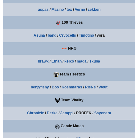
aspas
/
Mazino
/
tex
/
Verno
/
zekken
100 Thieves
Asuna
/
bang
/
Cryocells
/
Timotino
/ vora
NRG
brawk
/
Ethan
/
keiko
/
mada
/
skuba
Team Heretics
benjyfishy
/
Boo
/
Koshmaras
/
RieNs
/
Wo0t
Team Vitality
Chronicle
/
Derke
/
Jamppi
/ PROFEK /
Sayonara
Gentle Mates