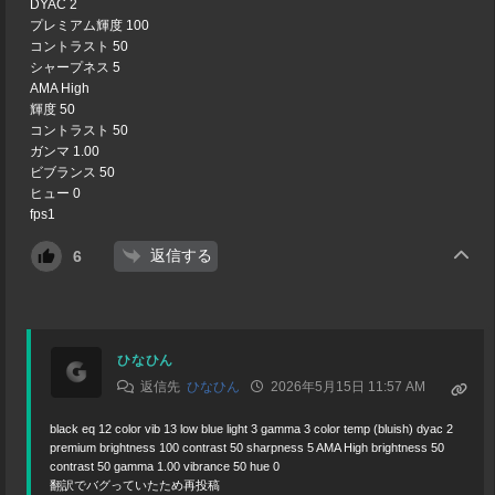
DYAC 2
プレミアム輝度 100
コントラスト 50
シャープネス 5
AMA High
輝度 50
コントラスト 50
ガンマ 1.00
ビブランス 50
ヒュー 0
fps1
返信する
6
ひなひん
返信先
ひなひん
2026年5月15日 11:57 AM
black eq 12 color vib 13 low blue light 3 gamma 3 color temp (bluish) dyac 2
premium brightness 100 contrast 50 sharpness 5 AMA High brightness 50
contrast 50 gamma 1.00 vibrance 50 hue 0
翻訳でバグっていたため再投稿