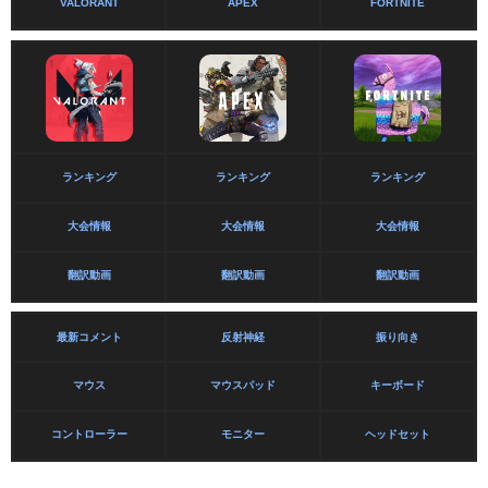
VALORANT
APEX
FORTNITE
ランキング
ランキング
ランキング
大会情報
大会情報
大会情報
翻訳動画
翻訳動画
翻訳動画
最新コメント
反射神経
振り向き
マウス
マウスパッド
キーボード
コントローラー
モニター
ヘッドセット