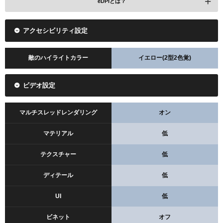
eDPIとは？
アクセシビリティ設定
敵のハイライトカラー
イエロー(2型2色覚)
ビデオ設定
マルチスレッドレンダリング
オン
マテリアル
低
テクスチャー
低
ディテール
低
UI
低
ビネット
オフ