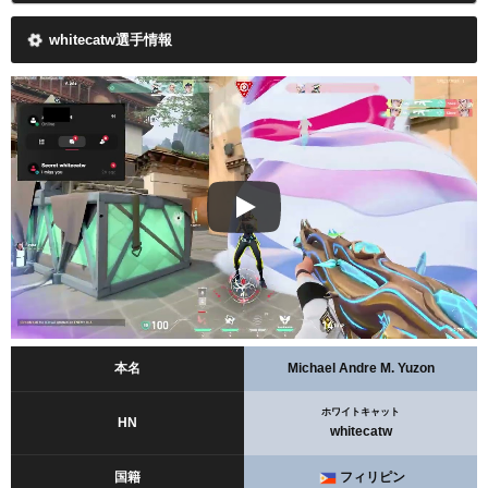
whitecatw選手情報
本名
Michael Andre M. Yuzon
ホワイトキャット
HN
whitecatw
国籍
フィリピン