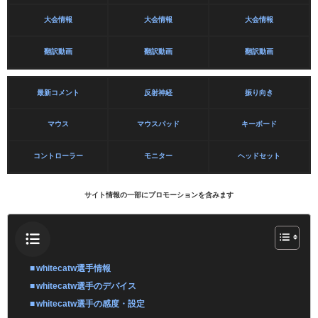
大会情報
大会情報
大会情報
翻訳動画
翻訳動画
翻訳動画
最新コメント
反射神経
振り向き
マウス
マウスパッド
キーボード
コントローラー
モニター
ヘッドセット
サイト情報の一部にプロモーションを含みます
whitecatw選手情報
whitecatw選手のデバイス
whitecatw選手の感度・設定