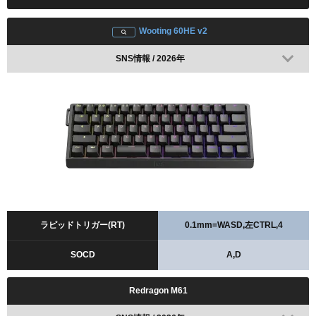
Wooting 60HE v2
SNS情報 / 2026年
ラピッドトリガー(RT)
0.1mm=WASD,左CTRL,4
SOCD
A,D
Redragon M61