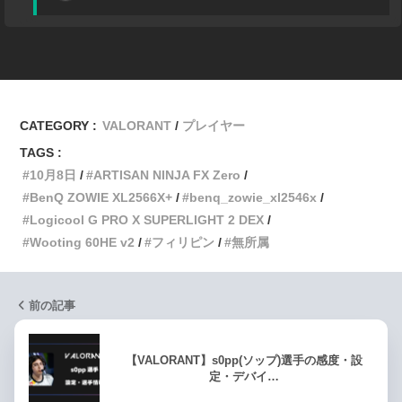
CATEGORY :
VALORANT
プレイヤー
TAGS :
10月8日
ARTISAN NINJA FX Zero
BenQ ZOWIE XL2566X+
benq_zowie_xl2546x
Logicool G PRO X SUPERLIGHT 2 DEX
Wooting 60HE v2
フィリピン
無所属
前の記事
【VALORANT】s0pp(ソップ)選手の感度・設
定・デバイ…