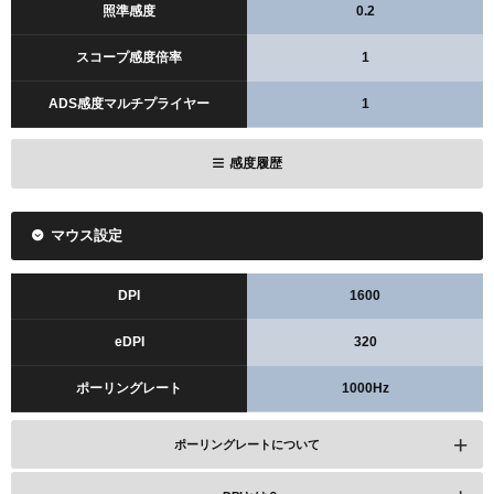
照準感度
0.2
スコープ感度倍率
1
ADS感度マルチプライヤー
1
感度履歴
マウス設定
DPI
1600
eDPI
320
ポーリングレート
1000Hz
ポーリングレートについて