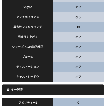
VSync
オフ
アンチエイリアス
なし
異方性フィルタリング
1x
明瞭度を上げる
オフ
シャープネスの動的補正
オフ
ブルーム
オフ
ディストーション
オフ
キャストシャドウ
オフ
キー設定
アビリティー1
C