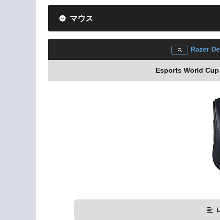
マウス
Razer De
Esports World C