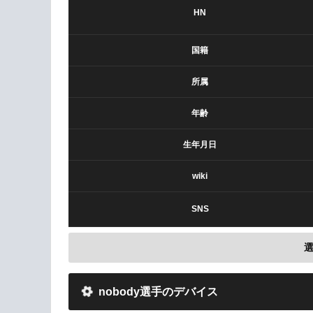
HN
国籍
所属
年齢
生年月日
wiki
SNS
nobody選手のデバイス