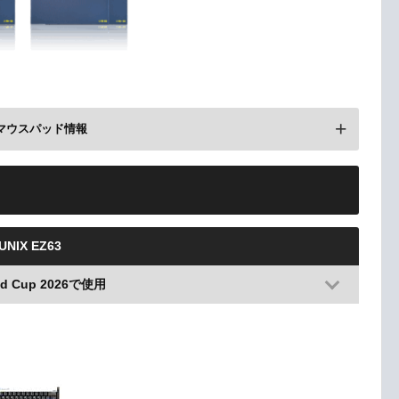
マウスパッド情報
a Stage2で使用(硬度不明)
UNIX EZ63
rld Cup 2026で使用
eathAdder V3 Pro
レビューを見る
楽天で検索