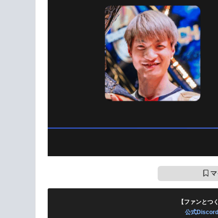
マ
【ファンとつ
公式Disc