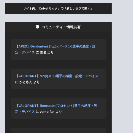
サイト内:「Ctrl+クリック」で「新しいタブで開く」
コミュニティ・情報共有
【APEX】Genburten(ジェンバーテン)選手の感度・設
定・デバイス
に
匿名
より
【VALORANT】Meiy(メイ)選手の感度・設定・デバイス
に
かとさん
より
【VALORANT】florescent(フロセント)選手の感度・設
定・デバイス
に
verno fan
より