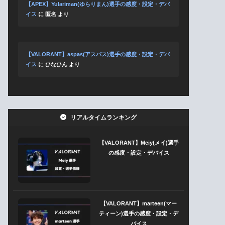
【APEX】Yulariman(ゆらりまん)選手の感度・設定・デバ
イス
に
匿名
より
【VALORANT】aspas(アスパス)選手の感度・設定・デバ
イス
に
ひなひん
より
リアルタイムランキング
【VALORANT】Meiy(メイ)選手
の感度・設定・デバイス
【VALORANT】marteen(マー
ティーン)選手の感度・設定・デ
バイス