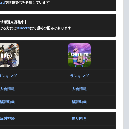
ord
で情報提供を募集しています
X情報通を募集中】
ける方には
Discord
にて謝礼の配布があります
ランキング
ランキング
大会情報
大会情報
翻訳動画
翻訳動画
反射神経
振り向き