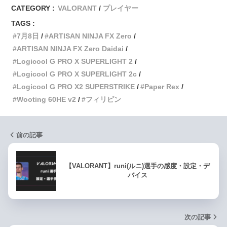
CATEGORY :
VALORANT
プレイヤー
TAGS :
7月8日
ARTISAN NINJA FX Zero
ARTISAN NINJA FX Zero Daidai
Logicool G PRO X SUPERLIGHT 2
Logicool G PRO X SUPERLIGHT 2c
Logicool G PRO X2 SUPERSTRIKE
Paper Rex
Wooting 60HE v2
フィリピン
前の記事
【VALORANT】runi(ルニ)選手の感度・設定・デ
バイス
次の記事