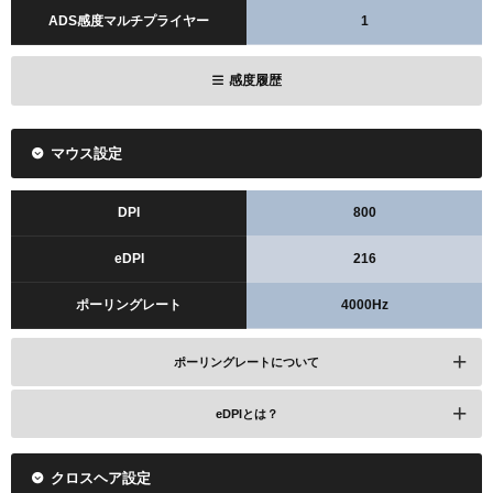
ADS感度マルチプライヤー
1
感度履歴
マウス設定
DPI
800
eDPI
216
ポーリングレート
4000Hz
ポーリングレートについて
eDPIとは？
クロスヘア設定