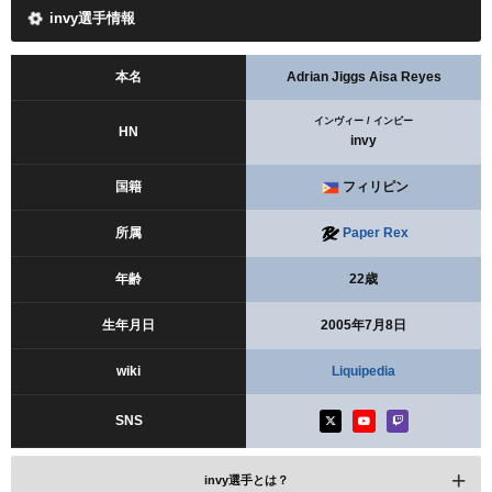
invy選手情報
本名
Adrian Jiggs Aisa Reyes
インヴィー / インビー
HN
invy
国籍
フィリピン
所属
Paper Rex
年齢
22歳
生年月日
2005年7月8日
wiki
Liquipedia
SNS
invy選手とは？