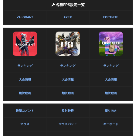
各種FPS設定一覧
VALORANT
APEX
FORTNITE
ランキング
ランキング
ランキング
大会情報
大会情報
大会情報
翻訳動画
翻訳動画
翻訳動画
最新コメント
反射神経
振り向き
マウス
マウスパッド
キーボード