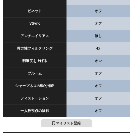
インナーラインの数値
ビネット
オフ
0
1
1
2
VSync
オフ
アウターラインの数値
アンチエイリアス
無し
0
1
1
3
異方性フィルタリング
4x
明瞭度を上げる
オン
ブルーム
オフ
シャープネスの動的補正
オフ
ディストーション
オフ
一人称視点の陰影
オフ
マイリスト登録