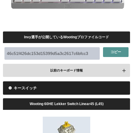
Logicool G PRO X SUPERLIGHT 2
VCT 2024 Pacific Stage2で使用(PINK)
Invy選手が公開しているWootingプロファイルコード
レビューを見る
コピー
Amazonで検索
楽天で検索
以前のキーボード情報
キースイッチ
Wooting 80HE
VCT 2024 Pacific Kickoffで使用(WHITE)
VCT 2025 Pacific Stage2で使用
Wooting 60HE Lekker Switch Linear45 (L45)
レビューを見る
レビューを見る
レビューを見る