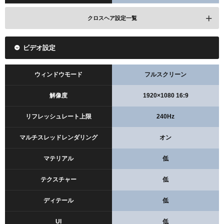
クロスヘア設定一覧
ビデオ設定
コピー
ウィンドウモード
フルスクリーン
解像度
1920×1080 16:9
リフレッシュレート上限
240Hz
クロスヘアの色
ホワイト
マルチスレッドレンダリング
オン
輪郭
オン
マテリアル
低
輪郭の不透明度
1
テクスチャー
低
輪郭の厚さ
1
ディテール
低
センタードット
オフ
UI
低