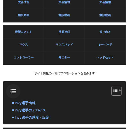
大会情報
大会情報
大会情報
翻訳動画
翻訳動画
翻訳動画
最新コメント
反射神経
振り向き
マウス
マウスパッド
キーボード
コントローラー
モニター
ヘッドセット
サイト情報の一部にプロモーションを含みます
invy選手情報
invy選手のデバイス
Invy選手の感度・設定