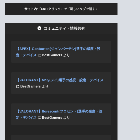
サイト内:「Ctrl+クリック」で「新しいタブで開く」
コミュニティ・情報共有
【APEX】Genburten(ジェンバーテン)選手の感度・設
定・デバイス
に
BestGamers
より
【VALORANT】Meiy(メイ)選手の感度・設定・デバイス
に
BestGamers
より
【VALORANT】florescent(フロセント)選手の感度・設
定・デバイス
に
BestGamers
より