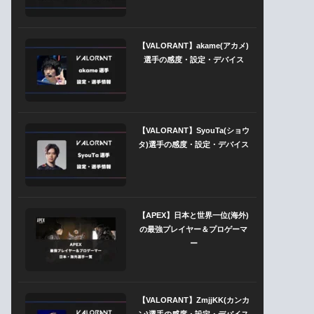
【VALORANT】akame(アカメ)
選手の感度・設定・デバイス
【VALORANT】SyouTa(ショウ
タ)選手の感度・設定・デバイス
【APEX】日本と世界一位(海外)
の最強プレイヤー＆プロゲーマ
ー
【VALORANT】ZmjjKK(カンカ
ン)選手の感度・設定・デバイス