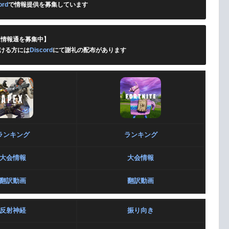
ord
で情報提供を募集しています
X情報通を募集中】
ける方には
Discord
にて謝礼の配布があります
ランキング
ランキング
大会情報
大会情報
翻訳動画
翻訳動画
反射神経
振り向き