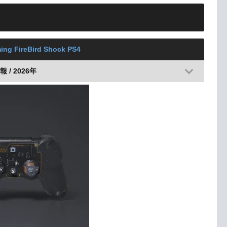
ing FireBird Shock PS4
 / 2026年