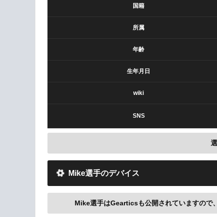
国籍
所属
年齢
生年月日
wiki
SNS
Mike選手のデバイス
Mike選手はGearticsも公開されていますので