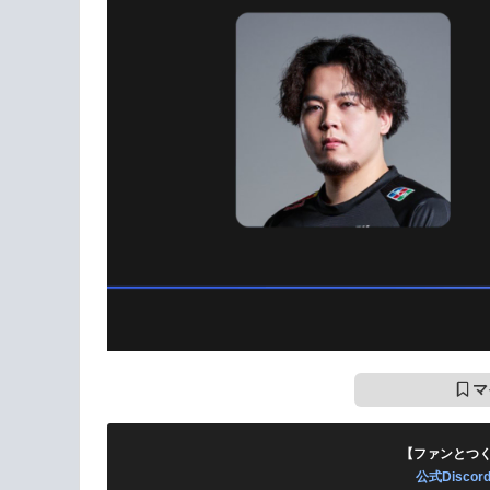
マ
【ファンとつ
公式Disc