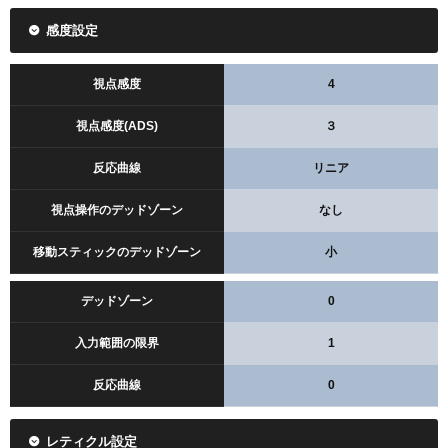
配信情報 / 2026年
感度設定
視点感度
4
レビューを見る
視点感度(ADS)
３
反応曲線
リニア
Amazonで検索
楽天で検索
視点操作のデッドゾーン
なし
移動スティックのデッドゾーン
小
デッドゾーン
0
入力範囲の限界
1
反応曲線
0
レティクル設定