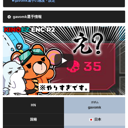
gavomk選手の感度・設定
gavomk選手情報
ガボム
HN
gavomk
国籍
日本