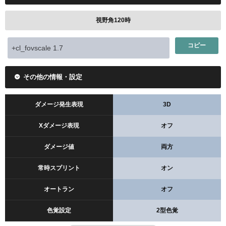
視野角120時
コピー
その他の情報・設定
ダメージ発生表現
3D
Xダメージ表現
オフ
ダメージ値
両方
常時スプリント
オン
オートラン
オフ
色覚設定
2型色覚