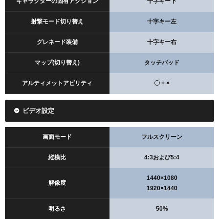
キャラクターの固有アクション
十字キー下
射撃モード切り替え
十字キー左
グレネード装備
十字キー右
マップ(切り替え)
タッチパッド
アルティメットアビリティ
〇 + ×
ビデオ設定
画面モード
フルスクリーン
縦横比
4:3および5:4
1440×1080
解像度
1920×1440
明るさ
50%