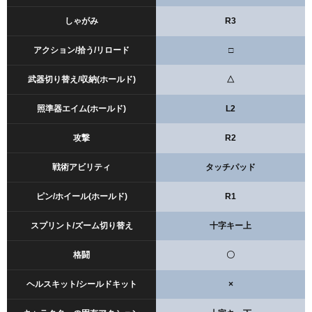
しゃがみ
R3
アクション/拾う/リロード
□
武器切り替え/収納(ホールド)
△
照準器エイム(ホールド)
L2
攻撃
R2
戦術アビリティ
タッチパッド
ピン/ホイール(ホールド)
R1
スプリント/ズーム切り替え
十字キー上
格闘
〇
ヘルスキット/シールドキット
×