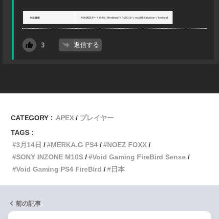
返信する
3
CATEGORY :
APEX
プレイヤー
TAGS :
3月14日
MERKA.G PS4
NOEZ FOXX
SONY INZONE M10S
Void Gaming FireBird Sense
Void Gaming PS4 FireBird
日本
前の記事