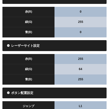
赤(R)
0
緑(G)
255
青(B)
0
レーザーサイト設定
赤(R)
255
緑(G)
64
青(B)
255
ボタン配置設定
ジャンプ
L1