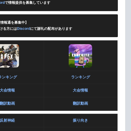
ord
で情報提供を募集しています
X情報通を募集中】
ける方には
Discord
にて謝礼の配布があります
ランキング
ランキング
大会情報
大会情報
翻訳動画
翻訳動画
反射神経
振り向き