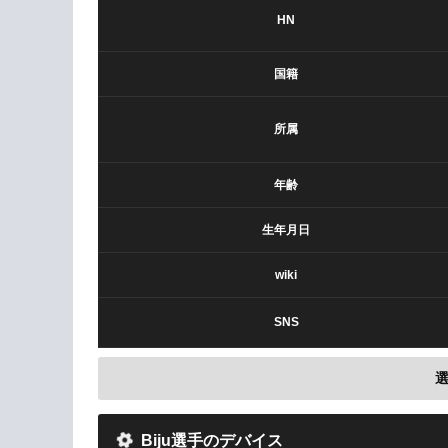
HN
国籍
所属
年齢
生年月日
wiki
SNS
Biju選手のデバイス