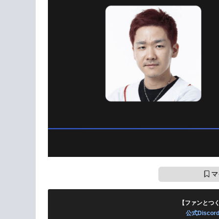
マ
【ファンとつ
公式Disc