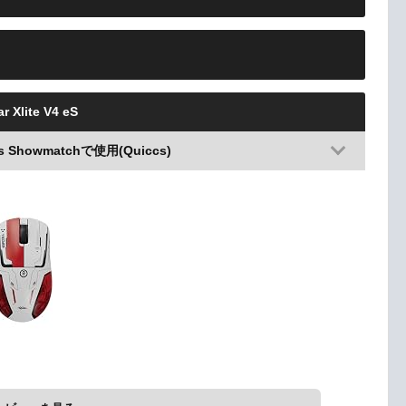
r Xlite V4 eS
als Showmatchで使用(Quiccs)