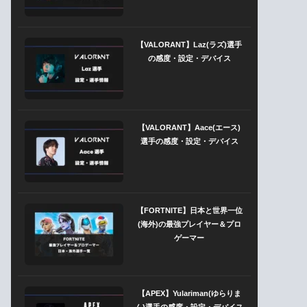
【VALORANT】Laz(ラズ)選手
の感度・設定・デバイス
【VALORANT】Aace(エース)
選手の感度・設定・デバイス
【FORTNITE】日本と世界一位
(海外)の最強プレイヤー＆プロ
ゲーマー
【APEX】Yulariman(ゆらりま
ん)選手の感度・設定・デバイス