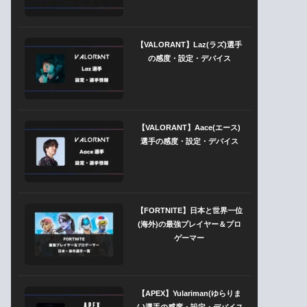
【VALORANT】Laz(ラズ)選手
の感度・設定・デバイス
【VALORANT】Aace(エース)
選手の感度・設定・デバイス
【FORTNITE】日本と世界一位
(海外)の最強プレイヤー＆プロ
ゲーマー
【APEX】Yulariman(ゆらりま
ん)選手の感度・設定・デバイス