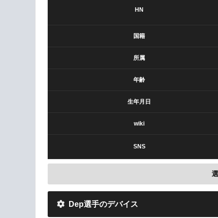
HN
国籍
所属
年齢
生年月日
wiki
SNS
Dep選手のデバイス