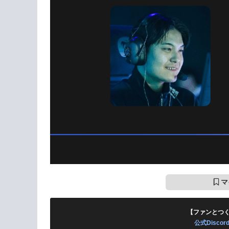
マ
【ファンとつ
公式Disc