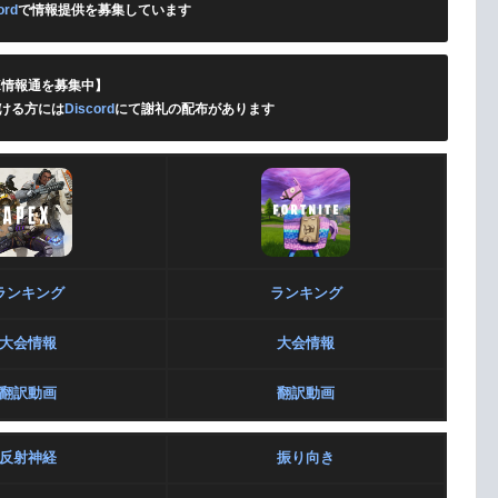
ord
で情報提供を募集しています
X情報通を募集中】
ける方には
Discord
にて謝礼の配布があります
ランキング
ランキング
大会情報
大会情報
翻訳動画
翻訳動画
反射神経
振り向き