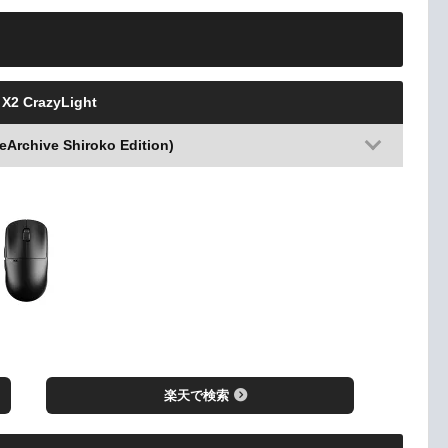
 X2 CrazyLight
rchive Shiroko Edition)
楽天で検索