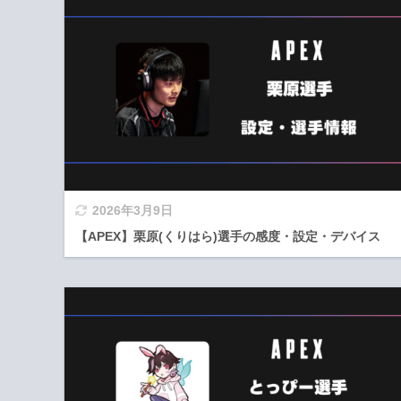
2026年3月9日
【APEX】栗原(くりはら)選手の感度・設定・デバイス