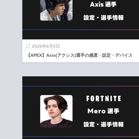
2026年8月5日
【APEX】Axis(アクシス)選手の感度・設定・デバイス