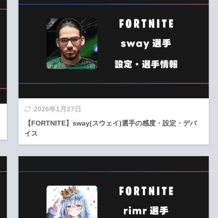
2026年1月27日
【FORTNITE】sway(スウェイ)選手の感度・設定・デバ
イス