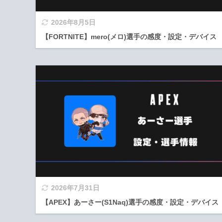
2026年8月5日
【FORTNITE】mero(メロ)選手の感度・設定・デバイス
2026年7月31日
【APEX】あーさー(S1Naq)選手の感度・設定・デバイス