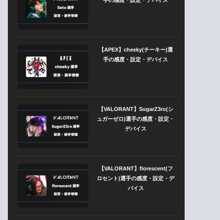
【APEX】cheeky(チーキー)選
手の感度・設定・デバイス
【VALORANT】SugarZ3ro(シ
ュガーゼロ)選手の感度・設定・
デバイス
【VALORANT】florescent(フ
ロセント)選手の感度・設定・デ
バイス