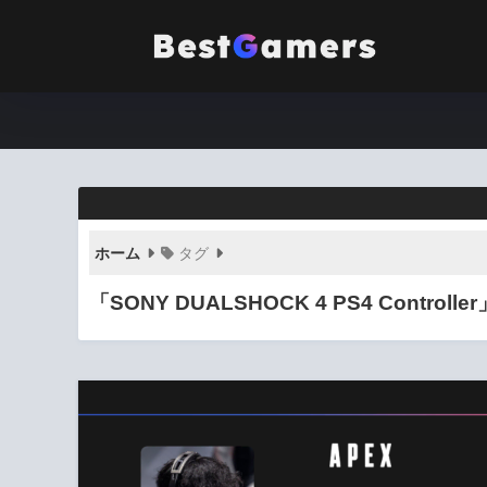
ホーム
タグ
「SONY DUALSHOCK 4 PS4 Control