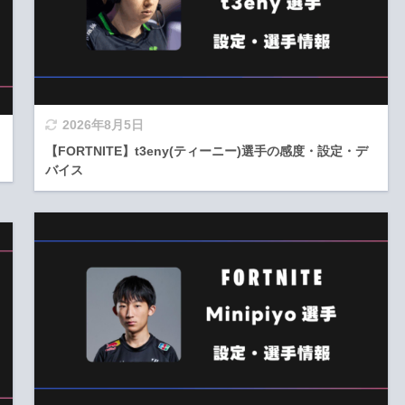
2026年8月5日
【FORTNITE】t3eny(ティーニー)選手の感度・設定・デ
バイス