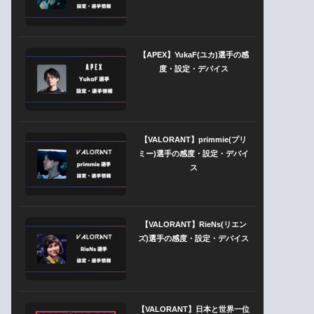
【APEX】YukaF(ユカ)選手の感
度・設定・デバイス
【VALORANT】primmie(プリ
ミー)選手の感度・設定・デバイ
ス
【VALORANT】RieNs(リエン
ズ)選手の感度・設定・デバイス
【VALORANT】日本と世界一位