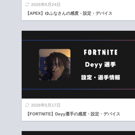
2026年5月24日
【APEX】ゆふなさんの感度・設定・デバイス
2026年5月17日
【FORTNITE】Deyy選手の感度・設定・デバイス