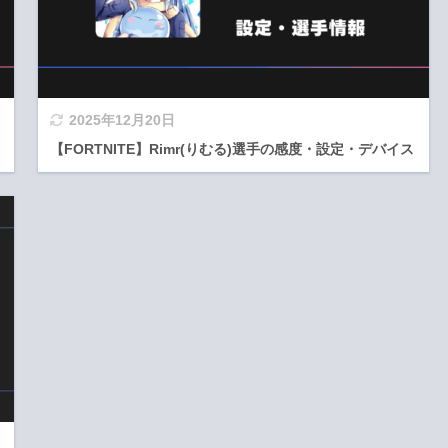
2025年12月20日
【FORTNITE】Rimr(りむる)選手の感度・設定・デバイス