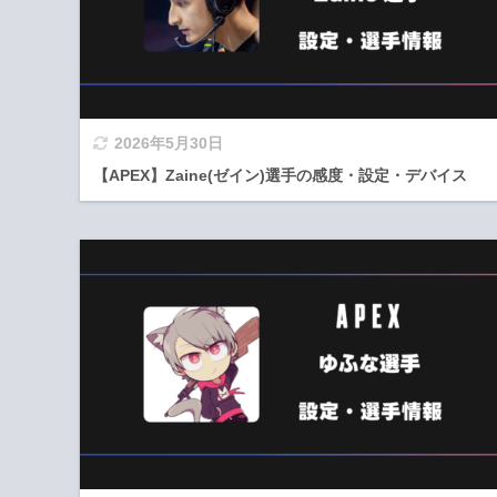
2026年5月30日
【APEX】Zaine(ゼイン)選手の感度・設定・デバイス