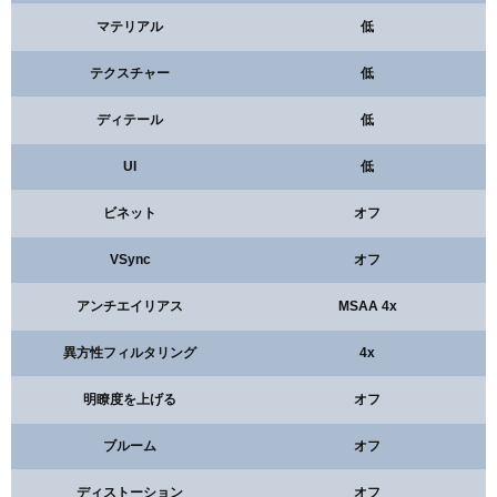
マテリアル
低
テクスチャー
低
ディテール
低
UI
低
ビネット
オフ
VSync
オフ
アンチエイリアス
MSAA 4x
異方性フィルタリング
4x
明瞭度を上げる
オフ
ブルーム
オフ
ディストーション
オフ