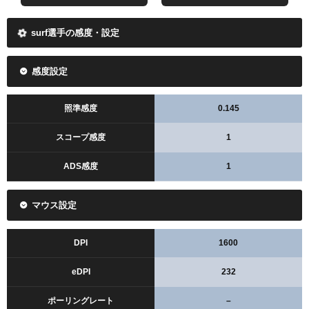
surf選手の感度・設定
感度設定
照準感度
0.145
スコープ感度
1
ADS感度
1
マウス設定
DPI
1600
eDPI
232
ポーリングレート
–