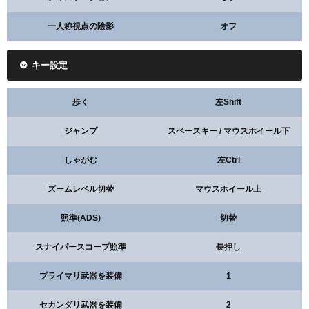
一人称視点の陰影
オフ
キー設定
歩く
左Shift
ジャンプ
スペースキー / マウスホイール下
しゃがむ
左Ctrl
ズームレベル切替
マウスホイール上
照準(ADS)
切替
スナイパースコープ照準
長押し
プライマリ武器を装備
1
セカンダリ武器を装備
2