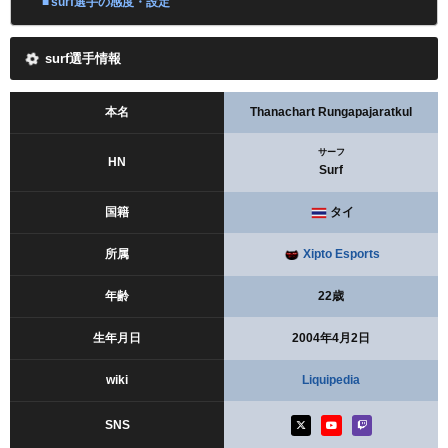
surf選手の感度・設定
surf選手情報
本名
Thanachart Rungapajaratkul
サーフ
HN
Surf
国籍
タイ
所属
Xipto Esports
年齢
22歳
生年月日
2004年4月2日
wiki
Liquipedia
SNS