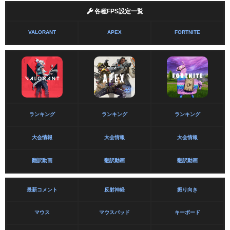
各種FPS設定一覧
VALORANT
APEX
FORTNITE
ランキング
ランキング
ランキング
大会情報
大会情報
大会情報
翻訳動画
翻訳動画
翻訳動画
最新コメント
反射神経
振り向き
マウス
マウスパッド
キーボード