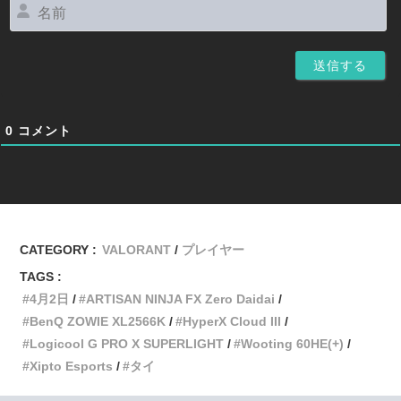
名
前
0
コメント
CATEGORY :
VALORANT
プレイヤー
TAGS :
4月2日
ARTISAN NINJA FX Zero Daidai
BenQ ZOWIE XL2566K
HyperX Cloud III
Logicool G PRO X SUPERLIGHT
Wooting 60HE(+)
Xipto Esports
タイ