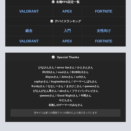
各種FPS設定一覧
VALORANT
APEX
FORTNITE
デバイスランキング
総合
入門
女性向け
VALORANT
APEX
FORTNITE
Special Thanks
ひなひんさん / verno fanさん / かとさんさん
RUSSさん / noelさん / BUBBLEさん
Abyssさん / Johnさん / so9さん
zephyrさん / kugiwokueさん / ゲーマーしばちさん
Kockyさん / ななしーさん / まさひこさん / qweeeeさん
ぴえんぴえん草さん / abcさん / フライパンテレビさん
qweeeeさん / Good Nightさん / 中岡さん
やどんさん
名無しのゲーマーのみなさん
当サイトは多くの競技ファンの助けにより成り立っています