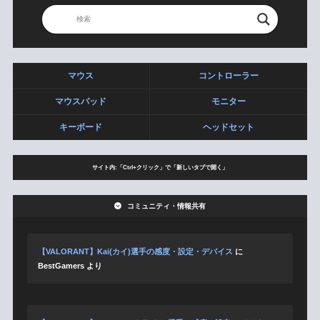
マウス
コントローラー
マウスパッド
モニター
キーボード
ヘッドセット
サイト内:「Ctrl+クリック」で「新しいタブで開く」
コミュニティ・情報共有
【VALORANT】Kai(カイ)選手の感度・設定・デバイス
に
BestGamers
より