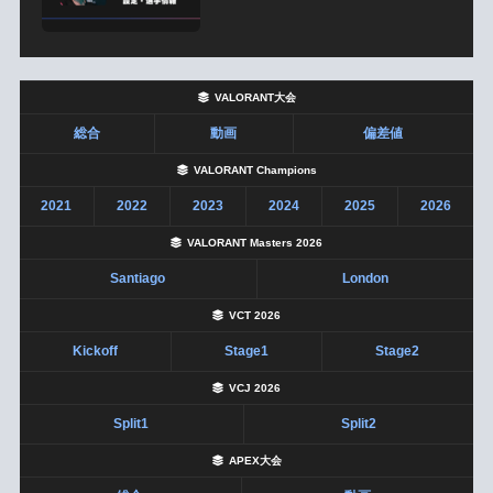
VALORANT大会
総合
動画
偏差値
VALORANT Champions
2021
2022
2023
2024
2025
2026
VALORANT Masters 2026
Santiago
London
VCT 2026
Kickoff
Stage1
Stage2
VCJ 2026
Split1
Split2
APEX大会