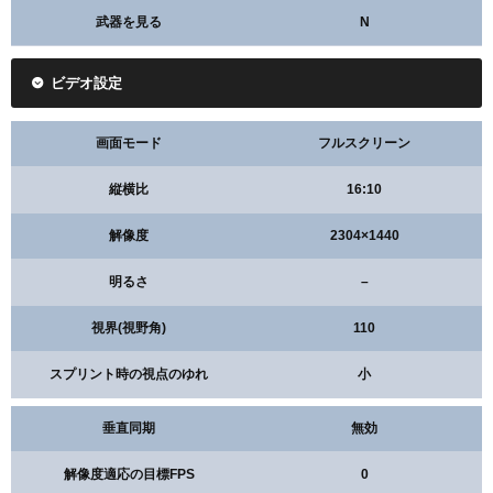
武器を見る
N
ビデオ設定
画面モード
フルスクリーン
縦横比
16:10
解像度
2304×1440
明るさ
–
視界(視野角)
110
スプリント時の視点のゆれ
小
垂直同期
無効
解像度適応の目標FPS
0