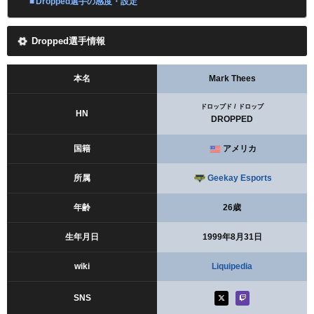
Dropped選手の感度・設定
Dropped選手情報
本名
Mark Thees
ドロップド / ドロップ
HN
DROPPED
国籍
アメリカ
所属
Geekay Esports
年齢
26歳
生年月日
1999年8月31日
wiki
Liquipedia
SNS