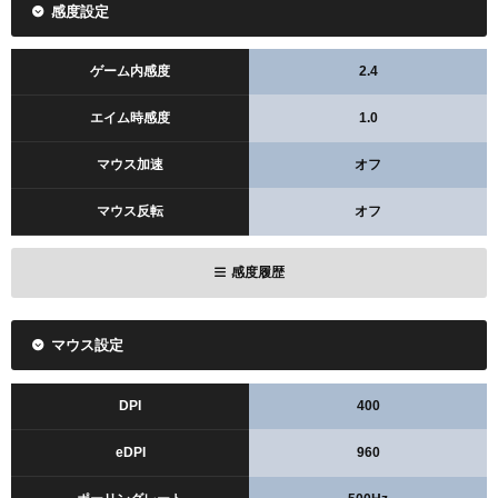
感度設定
ゲーム内感度
2.4
エイム時感度
1.0
マウス加速
オフ
マウス反転
オフ
感度履歴
マウス設定
DPI
400
eDPI
960