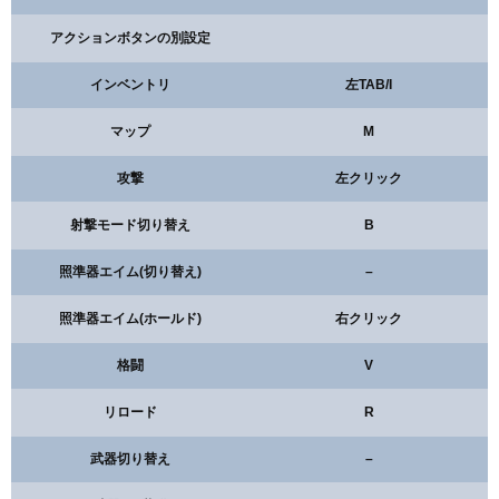
アクションボタンの別設定
インベントリ
左TAB/I
マップ
M
攻撃
左クリック
射撃モード切り替え
B
照準器エイム(切り替え)
–
照準器エイム(ホールド)
右クリック
格闘
V
リロード
R
武器切り替え
–