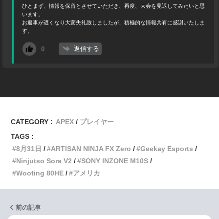
ひとまず、情報を保留とさせていただき、再度、大会を見返してみたいと思
います。
お返事が遅くなり大変失礼致しましたが、積極的な情報共有に感謝いたしま
す。
返信する
0
CATEGORY :
APEX
プレイヤー
TAGS :
8月31日
ARTISAN NINJA FX Zero
Geekay Esports
Ninjutso Sora V2
SONY INZONE M10S
Wooting 80HE
アメリカ
前の記事