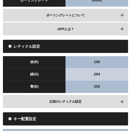
ポーリングレート
500Hz
ポーリングレートについて
eDPIとは？
レティクル設定
赤(R)
140
緑(G)
204
青(B)
255
以前のレティクル設定
赤(R)
255
キー配置設定
緑(G)
131