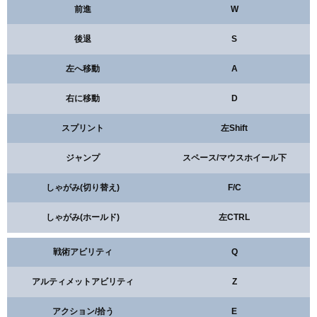
前進
W
青(B)
224
後退
S
左へ移動
A
右に移動
D
スプリント
左Shift
ジャンプ
スペース/マウスホイール下
しゃがみ(切り替え)
F/C
しゃがみ(ホールド)
左CTRL
戦術アビリティ
Q
アルティメットアビリティ
Z
アクション/拾う
E