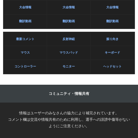
大会情報
大会情報
大会情報
翻訳動画
翻訳動画
翻訳動画
最新コメント
反射神経
振り向き
マウス
マウスパッド
キーボード
コントローラー
モニター
ヘッドセット
コミュニティ・情報共有
情報はユーザーのみなさんの協力により補完されています。
コメント欄は交流や情報共有のために利用し、選手への誹謗中傷等がない
ようにご注意ください。