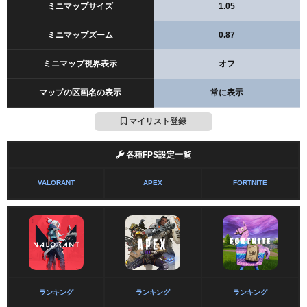
ミニマップサイズ
1.05
ミニマップズーム
0.87
ミニマップ視界表示
オフ
マップの区画名の表示
常に表示
マイリスト登録
各種FPS設定一覧
VALORANT
APEX
FORTNITE
ランキング
ランキング
ランキング