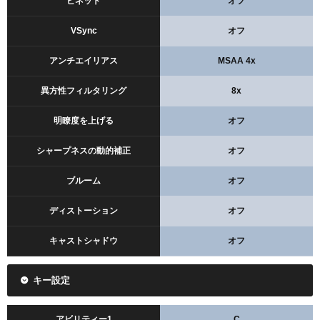
ビネット
オフ
VSync
オフ
アンチエイリアス
MSAA 4x
異方性フィルタリング
8x
明瞭度を上げる
オフ
シャープネスの動的補正
オフ
ブルーム
オフ
ディストーション
オフ
キャストシャドウ
オフ
キー設定
アビリティー1
C