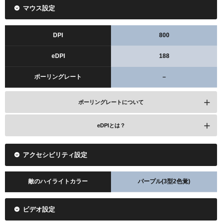
マウス設定
DPI
800
eDPI
188
ポーリングレート
–
ポーリングレートについて
eDPIとは？
アクセシビリティ設定
敵のハイライトカラー
パープル(3型2色覚)
ビデオ設定