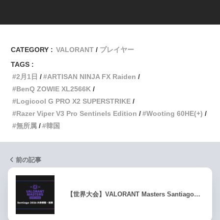
CATEGORY :
VALORANT
プレイヤー
TAGS :
2月1日
ARTISAN NINJA FX Raiden
BenQ ZOWIE XL2566K
Logicool G PRO X2 SUPERSTRIKE
Razer Viper V3 Pro Sentinels Edition
Wooting 60HE(+)
無所属
韓国
前の記事
【世界大会】VALORANT Masters Santiago…