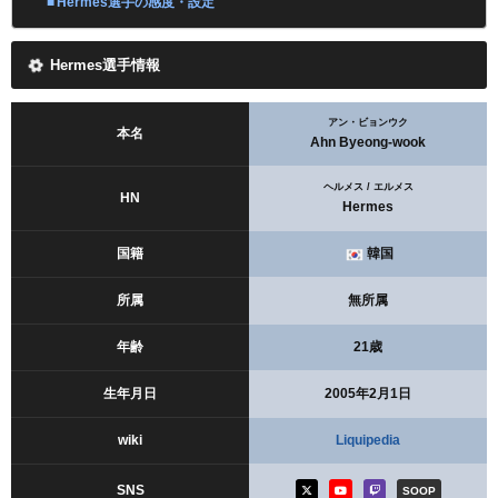
Hermes選手の感度・設定
Hermes選手情報
アン・ビョンウク
本名
Ahn Byeong-wook
ヘルメス / エルメス
HN
Hermes
国籍
韓国
所属
無所属
年齢
21歳
生年月日
2005年2月1日
wiki
Liquipedia
SNS
SOOP