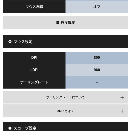
マウス反転
オフ
感度履歴
マウス設定
DPI
800
eDPI
960
ポーリングレート
–
ポーリングレートについて
eDPIとは？
スコープ設定