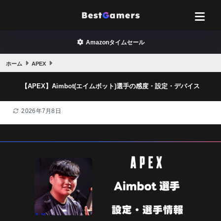
Amazonタイムセール
ホーム
APEX
【APEX】Aimbot(エイムボット)選手の感度・設定・デバイス
2026年7月8日