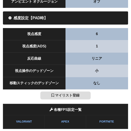
アンビエント オクルージョン
オフ
感度設定【PAD時】
視点感度
6
視点感度(ADS)
1
反応曲線
リニア
視点操作のデッドゾーン
小
移動スティックのデッドゾーン
なし
マイリスト登録
各種FPS設定一覧
VALORANT
APEX
FORTNITE