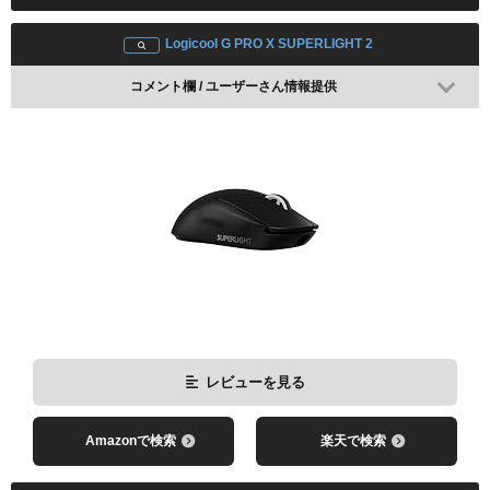
Selly
Logicool G PRO X SUPERLIGHT 2
コメント欄 / ユーザーさん情報提供
Zeder
レビューを見る
Amazonで検索
楽天で検索