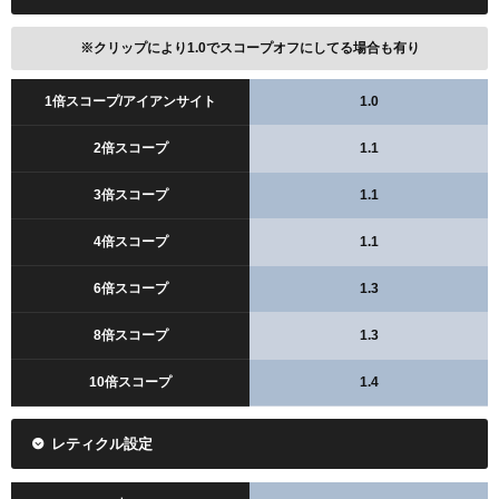
※クリップにより1.0でスコープオフにしてる場合も有り
1倍スコープ/アイアンサイト
1.0
2倍スコープ
1.1
3倍スコープ
1.1
4倍スコープ
1.1
6倍スコープ
1.3
8倍スコープ
1.3
10倍スコープ
1.4
レティクル設定