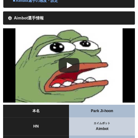
Aimbot選手の感度・設定
Aimbot選手情報
本名
Park Ji-hoon
エイムボット
HN
Aimbot