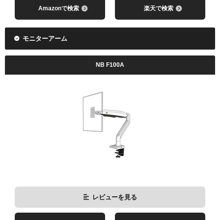
Amazonで検索
楽天で検索
レビューを見る
モニターアーム
Amazonで検索
楽天で検索
NB F100A
レビューを見る
Amazonで検索
楽天で検索
レビューを見る
Amazonで検索
楽天で検索
レビューを見る
レビューを見る
Amazonで検索
楽天で検索