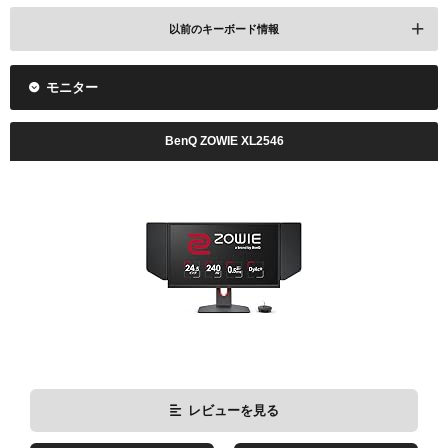
以前のキーボード情報
レビューを見る
モニター
Amazonで検索
楽天で検索
BenQ ZOWIE XL2546
レビューを見る
Amazonで検索
楽天で検索
レビューを見る
Wooting 60HE(+)
Amazonで検索
楽天で検索
レビューを見る