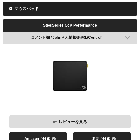
レビューを見る
マウスパッド
Amazonで検索
楽天で検索
SteelSeries QcK Performance
コメント欄 / Johnさん情報提供(L/Control)
レビューを見る
Amazonで検索
楽天で検索
DPI
800
ゲーム内感度
1.2
レビューを見る
Amazonで検索
楽天で検索