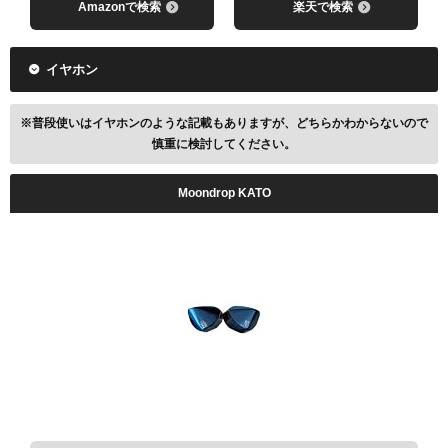
Amazonで検索
楽天で検索
レビューを見る
ARTISAN NINJA FX Hien
イヤホン
Amazonで検索
楽天で検索
※普段使いはイヤホンのような記載もありますが、どちらかわからないので
慎重に検討してください。
Moondrop KATO
レビューを見る
Amazonで検索
楽天で検索