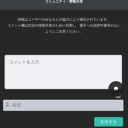
コミュニティ・情報共有
情報はユーザーのみなさんの協力により補完されています。
コメント欄は交流や情報共有のために利用し、選手への誹謗中傷等がない
ようにご注意ください。
名
前