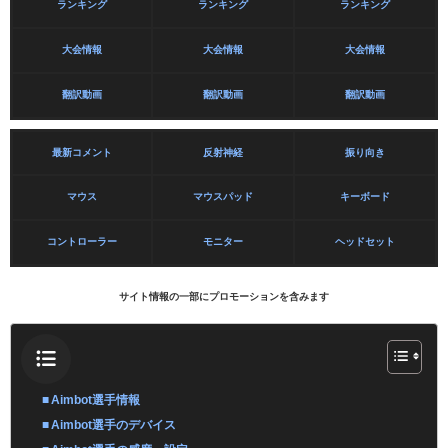
ランキング
ランキング
ランキング
大会情報
大会情報
大会情報
翻訳動画
翻訳動画
翻訳動画
最新コメント
反射神経
振り向き
マウス
マウスパッド
キーボード
コントローラー
モニター
ヘッドセット
サイト情報の一部にプロモーションを含みます
Aimbot選手情報
Aimbot選手のデバイス