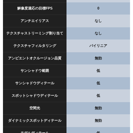
解像度適応の目標FPS
0
アンチエイリアス
なし
テクスチャストリーミング割り当て
なし
テクスチャフィルタリング
バイリニア
アンビエントオクルージョン品質
無効
サンシャドウ範囲
低
サンシャドウディテール
低
スポットシャドウディテール
低
空間光
無効
ダイナミックスポットディテール
無効
モデルディテール
低