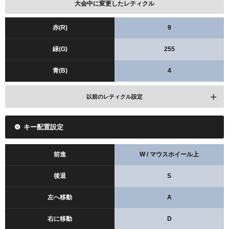
大会中に変更したレティクル
赤(R)
9
緑(G)
255
青(B)
4
以前のレティクル設定
赤(R)
5
キー配置設定
緑(G)
14
前進
W / マウスホイール上
青(B)
255
後退
S
左へ移動
A
右に移動
D