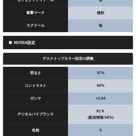
衝撃マーク
無効
ラグドール
低
NVIDIA設定
デスクトップカラー設定の調整
明るさ
57%
コントラスト
60%
ガンマ
+1.04
81％
デジタルバイブランス
(配信情報:50%)
色相
0