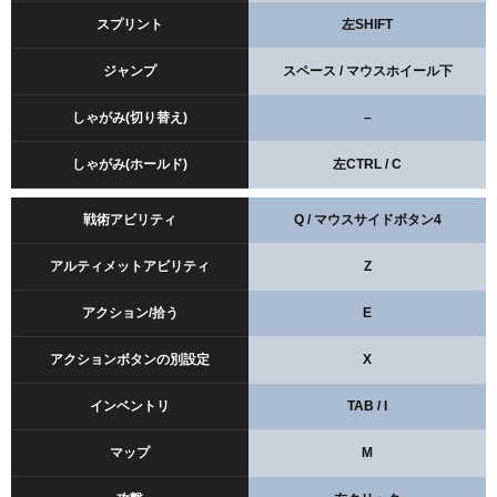
スプリント
左SHIFT
ジャンプ
スペース / マウスホイール下
しゃがみ(切り替え)
–
しゃがみ(ホールド)
左CTRL / C
戦術アビリティ
Q / マウスサイドボタン4
アルティメットアビリティ
Z
アクション/拾う
E
アクションボタンの別設定
X
インベントリ
TAB / I
マップ
M