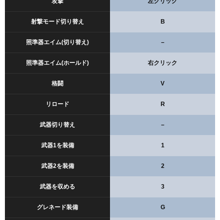
攻撃
左クリック
射撃モード切り替え
B
照準器エイム(切り替え)
–
照準器エイム(ホールド)
右クリック
格闘
V
リロード
R
武器切り替え
–
武器1を装備
1
武器2を装備
2
武器を収める
3
グレネード装備
G