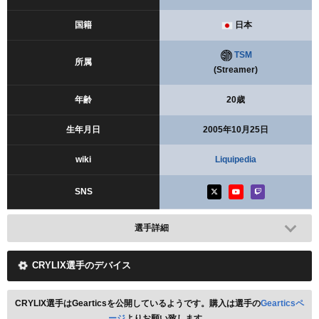
国籍
日本
TSM
所属
(Streamer)
年齢
20歳
生年月日
2005年10月25日
wiki
Liquipedia
SNS
選手詳細
CRYLIX選手のデバイス
CRYLIX選手はGearticsを公開しているようです。購入は選手の
Gearticsペ
ージ
よりお願い致します。