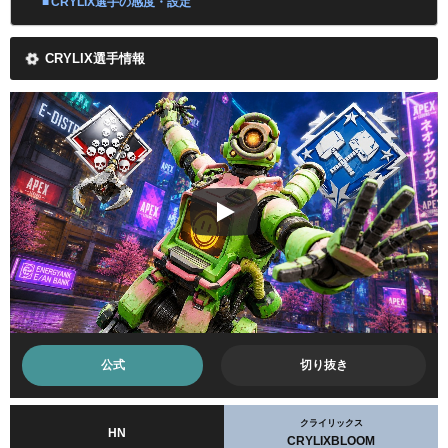
CRYLIX選手の感度・設定
CRYLIX選手情報
公式
切り抜き
クライリックス
HN
CRYLIXBLOOM