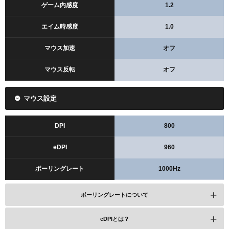
ゲーム内感度
1.2
エイム時感度
1.0
マウス加速
オフ
マウス反転
オフ
マウス設定
DPI
800
eDPI
960
ポーリングレート
1000Hz
ポーリングレートについて
eDPIとは？