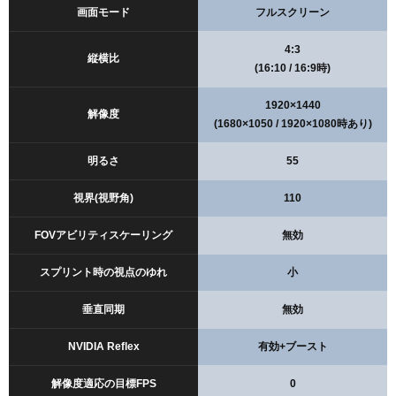
画面モード
フルスクリーン
4:3
縦横比
(16:10 / 16:9時)
1920×1440
解像度
(1680×1050 / 1920×1080時あり)
明るさ
55
視界(視野角)
110
FOVアビリティスケーリング
無効
スプリント時の視点のゆれ
小
垂直同期
無効
NVIDIA Reflex
有効+ブースト
解像度適応の目標FPS
0