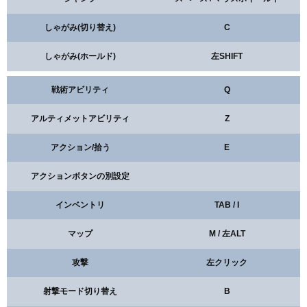
しゃがみ(切り替え)
C
しゃがみ(ホールド)
左SHIFT
戦術アビリティ
Q
アルティメットアビリティ
Z
アクション/拾う
E
アクションボタンの別設定
インベントリ
TAB / I
マップ
M / 左ALT
攻撃
左クリック
射撃モード切り替え
B