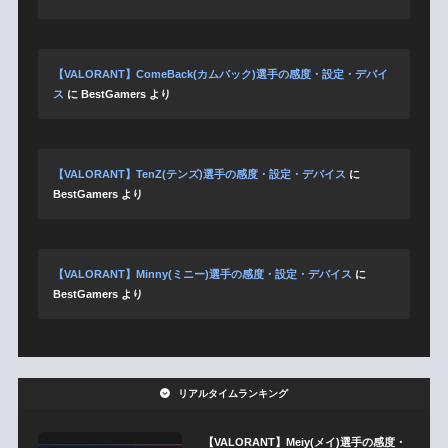
【VALORANT】ComeBack(カムバック)選手の感度・設定・デバイ
ス
に
BestGamers
より
【VALORANT】TenZ(テンズ)選手の感度・設定・デバイス
に
BestGamers
より
【VALORANT】Minny(ミニー)選手の感度・設定・デバイス
に
BestGamers
より
リアルタイムランキング
【VALORANT】Meiy(メイ)選手の感度・