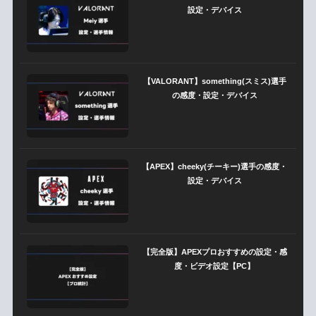
設定・デバイス
【VALORANT】something(スミス)選手
の感度・設定・デバイス
【APEX】cheeky(チーキー)選手の感度・
設定・デバイス
【完全版】APEXプロおすすめの設定・感
度・ビデオ設定【PC】