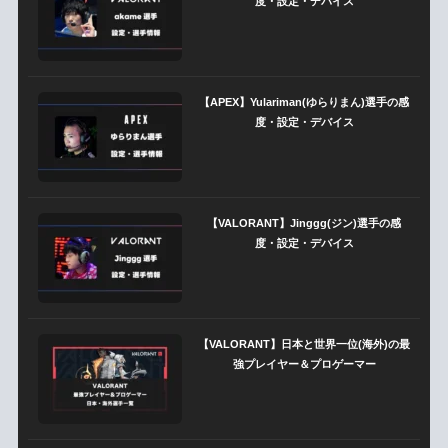
度・設定・デバイス
【APEX】Yulariman(ゆらりまん)選手の感
度・設定・デバイス
【VALORANT】Jinggg(ジン)選手の感
度・設定・デバイス
【VALORANT】日本と世界一位(海外)の最
強プレイヤー＆プロゲーマー