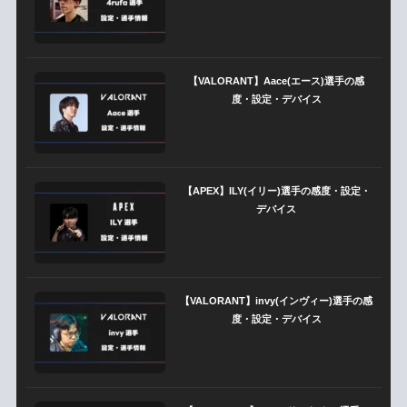
【VALORANT】Aace(エース)選手の感
度・設定・デバイス
【APEX】ILY(イリー)選手の感度・設定・
デバイス
【VALORANT】invy(インヴィー)選手の感
度・設定・デバイス