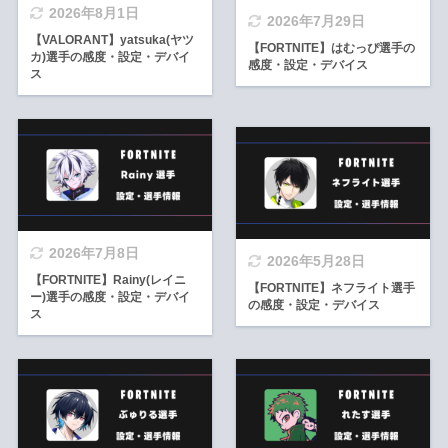
2026年8月1日
2026年7月29日
【VALORANT】yatsuka(ヤツ
【FORTNITE】はむっぴ選手の
カ)選手の感度・設定・デバイ
感度・設定・デバイス
ス
2026年7月8日
2026年5月28日
【FORTNITE】Rainy(レイニ
【FORTNITE】ネフライト選手
ー)選手の感度・設定・デバイ
の感度・設定・デバイス
ス