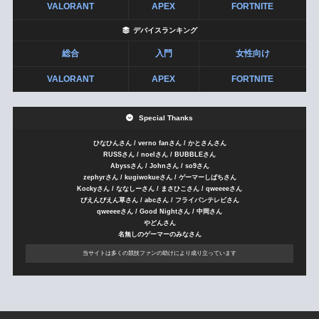
VALORANT
APEX
FORTNITE
デバイスランキング
総合
入門
女性向け
VALORANT
APEX
FORTNITE
Special Thanks
ひなひんさん / verno fanさん / かとさんさん
RUSSさん / noelさん / BUBBLEさん
Abyssさん / Johnさん / so9さん
zephyrさん / kugiwokueさん / ゲーマーしばちさん
Kockyさん / ななしーさん / まさひこさん / qweeeeさん
ぴえんぴえん草さん / abcさん / フライパンテレビさん
qweeeeさん / Good Nightさん / 中岡さん
やどんさん
名無しのゲーマーのみなさん
当サイトは多くの競技ファンの助けにより成り立っています