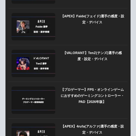
【APEX】Faide(フェイド)選手の感度・設
定・デバイス
【VALORANT】TenZ(テンズ)選手の感
度・設定・デバイス
【プロゲーマー】FPS・オンラインゲーム
におすすめのゲーミングコントローラー・
PAD【2026年版】
【APEX】4rufa(アルファ)選手の感度・設
定・デバイス