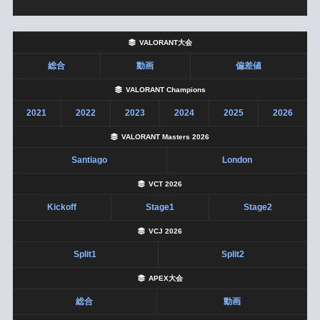
VALORANT大会
総合
動画
偏差値
VALORANT Champions
2021
2022
2023
2024
2025
2026
VALORANT Masters 2026
Santiago
London
VCT 2026
Kickoff
Stage1
Stage2
VCJ 2026
Split1
Split2
APEX大会
総合
動画