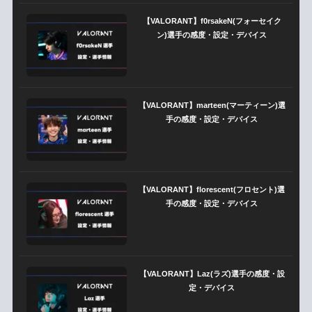
【VALORANT】f0rsakeN(フォーセイク
ン)選手の感度・設定・デバイス
【VALORANT】marteen(マーティーン)選
手の感度・設定・デバイス
【VALORANT】florescent(フロセント)選
手の感度・設定・デバイス
【VALORANT】Laz(ラズ)選手の感度・設
定・デバイス