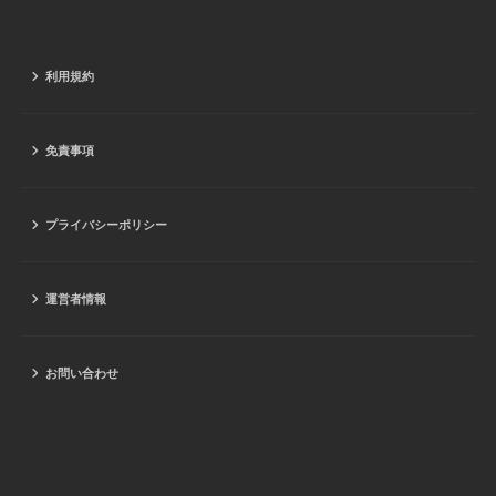
利用規約
免責事項
プライバシーポリシー
運営者情報
お問い合わせ