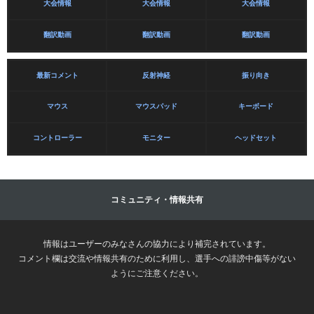
大会情報
大会情報
大会情報
翻訳動画
翻訳動画
翻訳動画
最新コメント
反射神経
振り向き
マウス
マウスパッド
キーボード
コントローラー
モニター
ヘッドセット
コミュニティ・情報共有
情報はユーザーのみなさんの協力により補完されています。
コメント欄は交流や情報共有のために利用し、選手への誹謗中傷等がない
ようにご注意ください。