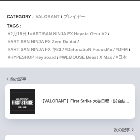
CATEGORY :
VALORANT
プレイヤー
TAGS :
2月15日
ARTISAN NINJA FX Hayate Otsu V2
ARTISAN NINJA FX Zero Daidai
ARTISAN NINJA FX キ83
DetonatioN FocusMe
DFM
HYPESHOP Keyboard
WLMOUSE Beast X Max
日本
前の記事
【VALORANT】First Strike 大会日程・試合結…
次の記事