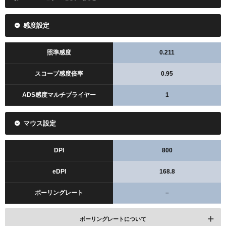
感度設定
照準感度
0.211
スコープ感度倍率
0.95
ADS感度マルチプライヤー
1
マウス設定
DPI
800
eDPI
168.8
ポーリングレート
–
ポーリングレートについて