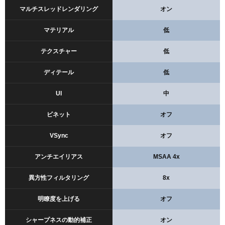
マルチスレッドレンダリング
オン
マテリアル
低
テクスチャー
低
ディテール
低
UI
中
ビネット
オフ
VSync
オフ
アンチエイリアス
MSAA 4x
異方性フィルタリング
8x
明瞭度を上げる
オフ
シャープネスの動的補正
オン