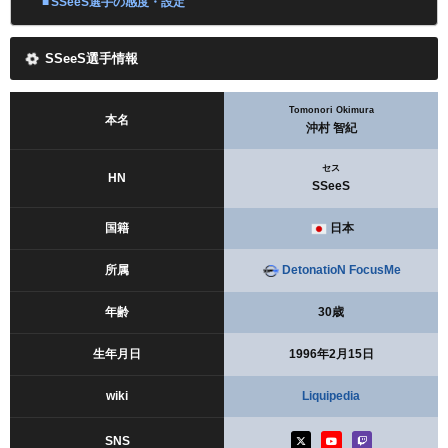
SSeeS選手の感度・設定
SSeeS選手情報
Tomonori Okimura
本名
沖村 智紀
セス
HN
SSeeS
国籍
日本
所属
DetonatioN FocusMe
年齢
30歳
生年月日
1996年2月15日
wiki
Liquipedia
SNS