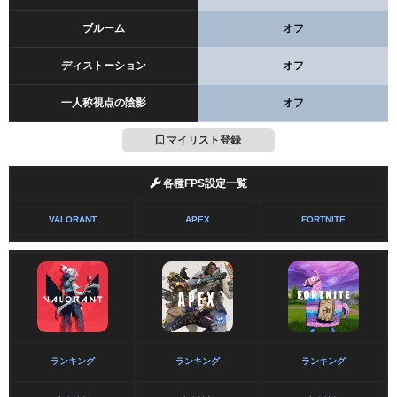
ブルーム
オフ
ディストーション
オフ
一人称視点の陰影
オフ
マイリスト登録
各種FPS設定一覧
VALORANT
APEX
FORTNITE
ランキング
ランキング
ランキング