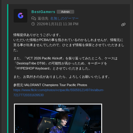
BestGamers
Admin
返信先
名無しのゲーマー
2026年1月31日 11:38 PM
情報提供ありがとうございます。
いただいた情報がPCBAの事を指されているのかもしれませんが、情報元に
至る事が出来ませんでしたので、ひとまず情報を保留とさせていただきまし
た。
また、「VCT 2026 Pacific Kickoff」を振り返ってみたところ、ケースは
「DesktopTribe DT60」の可能性が高かったため、キーボードを
「HYPESHOP Keyboard」とさせていただきました。
また、お気付きの点がありましたら、よろしくお願いいたします。
参照元:VALORANT Champions Tour Pacific Photos
https://www.flickr.com/photos/vctpacific/55059121497/in/album-
72177720331639530