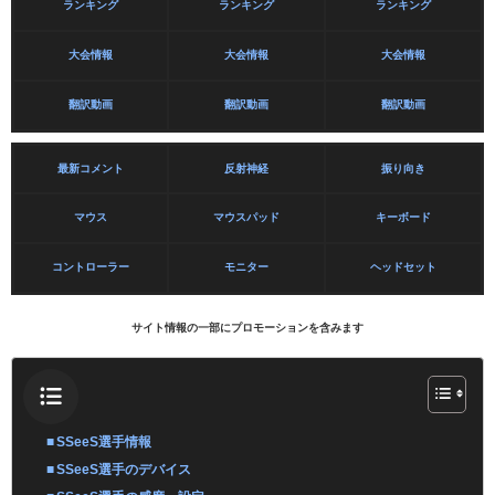
ランキング
ランキング
ランキング
大会情報
大会情報
大会情報
翻訳動画
翻訳動画
翻訳動画
最新コメント
反射神経
振り向き
マウス
マウスパッド
キーボード
コントローラー
モニター
ヘッドセット
サイト情報の一部にプロモーションを含みます
SSeeS選手情報
SSeeS選手のデバイス