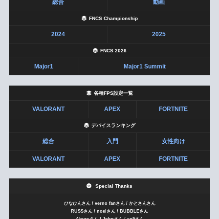
総合
動画
FNCS Championship
2024
2025
FNCS 2026
Major1
Major1 Summit
各種FPS設定一覧
VALORANT
APEX
FORTNITE
デバイスランキング
総合
入門
女性向け
VALORANT
APEX
FORTNITE
Special Thanks
ひなひんさん / verno fanさん / かとさんさん
RUSSさん / noelさん / BUBBLEさん
Abyssさん / Johnさん / so9さん