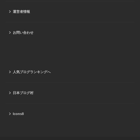
運営者情報
お問い合わせ
人気ブログランキングへ
日本ブログ村
Icons8