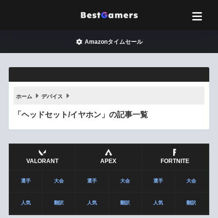
Amazonタイムセール
ホーム
デバイス
「ヘッドセット/イヤホン」の記事一覧
VALORANT
APEX
FORTNITE
選手
大会
選手
大会
選手
大会
人気
翻訳
人気
翻訳
人気
翻訳