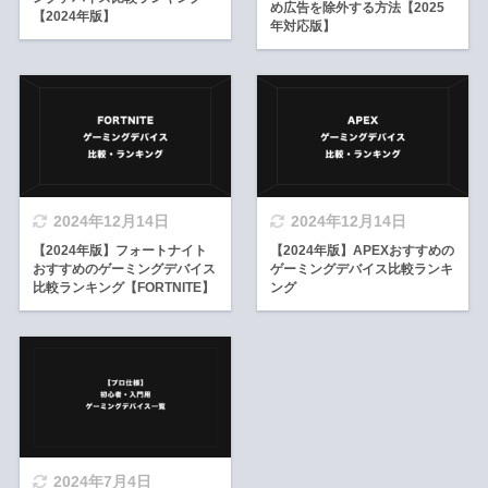
め広告を除外する方法【2025
【2024年版】
年対応版】
2024年12月14日
2024年12月14日
【2024年版】フォートナイト
【2024年版】APEXおすすめの
おすすめのゲーミングデバイス
ゲーミングデバイス比較ランキ
比較ランキング【FORTNITE】
ング
2024年7月4日