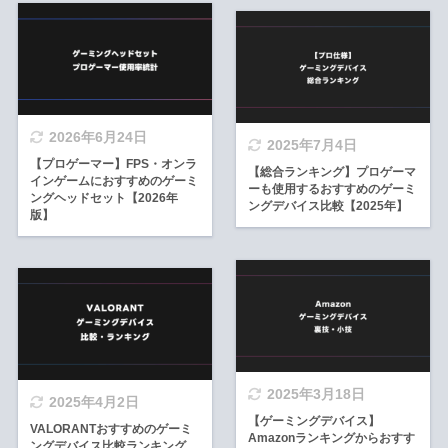
2026年6月24日
2025年7月4日
【プロゲーマー】FPS・オンラ
【総合ランキング】プロゲーマ
インゲームにおすすめのゲーミ
ーも使用するおすすめのゲーミ
ングヘッドセット【2026年
ングデバイス比較【2025年】
版】
2025年3月18日
2025年4月2日
【ゲーミングデバイス】
VALORANTおすすめのゲーミ
Amazonランキングからおすす
ングデバイス比較ランキング