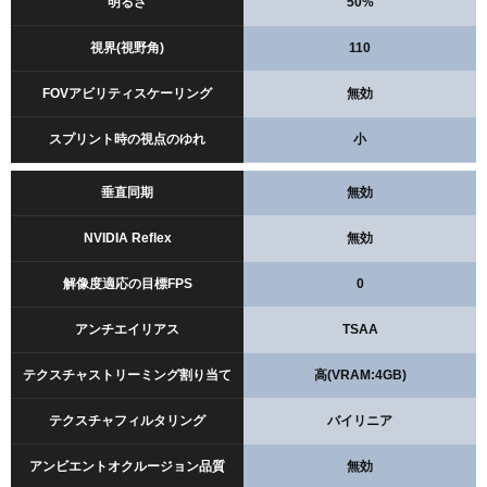
明るさ
50%
視界(視野角)
110
FOVアビリティスケーリング
無効
スプリント時の視点のゆれ
小
垂直同期
無効
NVIDIA Reflex
無効
解像度適応の目標FPS
0
アンチエイリアス
TSAA
テクスチャストリーミング割り当て
高(VRAM:4GB)
テクスチャフィルタリング
バイリニア
アンビエントオクルージョン品質
無効