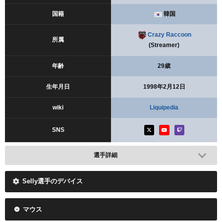
国籍
韓国
Crazy Raccoon
所属
(Streamer)
年齢
29歳
生年月日
1998年2月12日
wiki
Liquipedia
SNS
選手詳細
Selly選手のデバイス
マウス