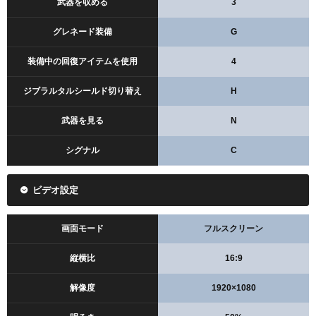
武器を収める
3
グレネード装備
G
装備中の回復アイテムを使用
4
ジブラルタルシールド切り替え
H
武器を見る
N
シグナル
C
ビデオ設定
画面モード
フルスクリーン
縦横比
16:9
解像度
1920×1080