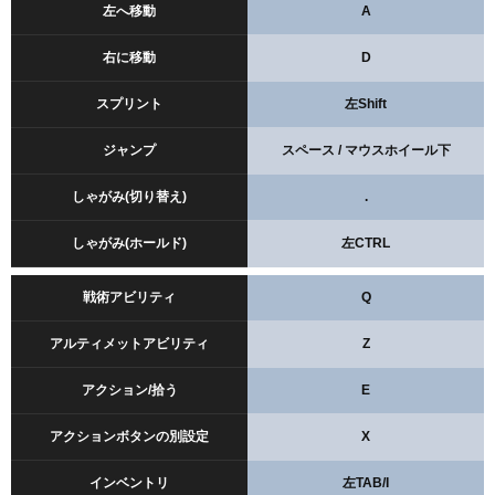
左へ移動
A
右に移動
D
スプリント
左Shift
ジャンプ
スペース / マウスホイール下
しゃがみ(切り替え)
.
しゃがみ(ホールド)
左CTRL
戦術アビリティ
Q
アルティメットアビリティ
Z
アクション/拾う
E
アクションボタンの別設定
X
インベントリ
左TAB/I