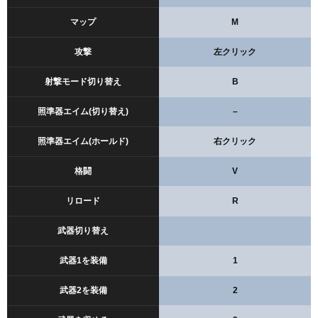
マップ
M
攻撃
左クリック
射撃モード切り替え
B
照準器エイム(切り替え)
–
照準器エイム(ホールド)
右クリック
格闘
V
リロード
R
武器切り替え
武器1を装備
1
武器2を装備
2