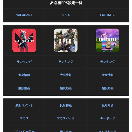
各種FPS設定一覧
VALORANT
APEX
FORTNITE
ランキング
ランキング
ランキング
大会情報
大会情報
大会情報
翻訳動画
翻訳動画
翻訳動画
最新コメント
反射神経
振り向き
マウス
マウスパッド
キーボード
コントローラー
モニター
ヘッドセット