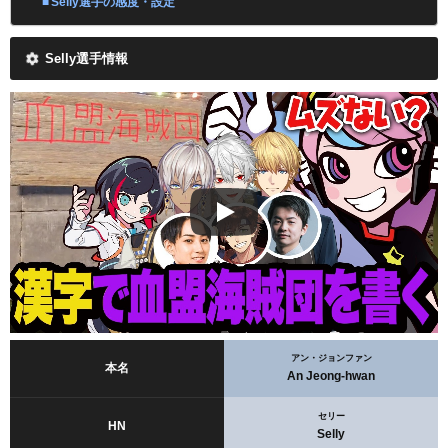
Selly選手の感度・設定
Selly選手情報
アン・ジョンファン
本名
An Jeong-hwan
セリー
HN
Selly