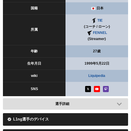
国籍
日本
TIE
(コーチ / ローン)
所属
FENNEL
(Streamer)
年齢
27歳
生年月日
1999年5月22日
wiki
Liquipedia
SNS
選手詳細
L1ng選手のデバイス