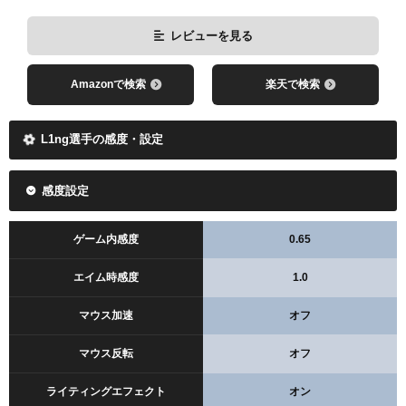
レビューを見る
Amazonで検索
楽天で検索
L1ng選手の感度・設定
感度設定
ゲーム内感度
0.65
エイム時感度
1.0
マウス加速
オフ
マウス反転
オフ
ライティングエフェクト
オン