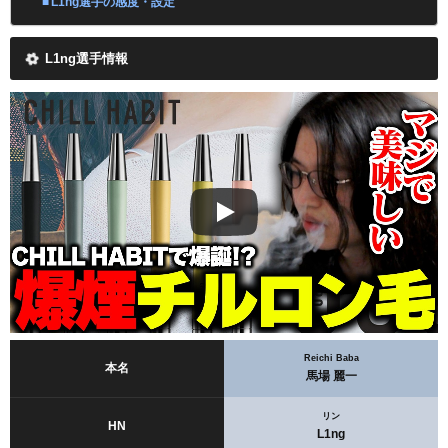
L1ng選手の感度・設定
L1ng選手情報
Reichi Baba
本名
馬場 麗一
リン
HN
L1ng