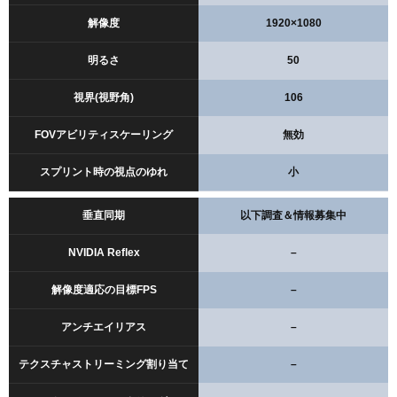
解像度
1920×1080
明るさ
50
視界(視野角)
106
FOVアビリティスケーリング
無効
スプリント時の視点のゆれ
小
垂直同期
以下調査＆情報募集中
NVIDIA Reflex
–
解像度適応の目標FPS
–
アンチエイリアス
–
テクスチャストリーミング割り当て
–