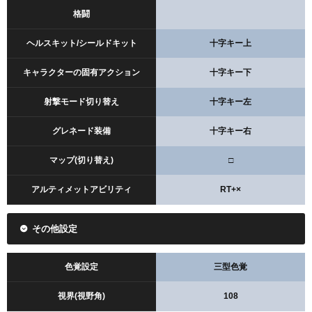
格闘
ヘルスキット/シールドキット
十字キー上
キャラクターの固有アクション
十字キー下
射撃モード切り替え
十字キー左
グレネード装備
十字キー右
マップ(切り替え)
□
アルティメットアビリティ
RT+×
その他設定
色覚設定
三型色覚
視界(視野角)
108