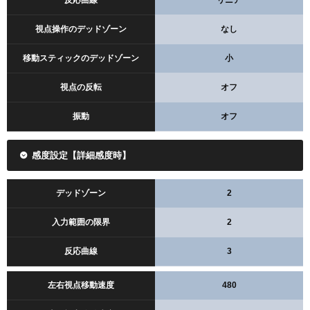
反応曲線
リニア
Amazonで検索
楽天で検索
視点操作のデッドゾーン
なし
移動スティックのデッドゾーン
小
レビューを見る
視点の反転
オフ
振動
オフ
Amazonで検索
楽天で検索
感度設定【詳細感度時】
デッドゾーン
2
入力範囲の限界
2
反応曲線
3
左右視点移動速度
480