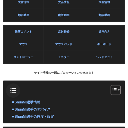
大会情報
大会情報
大会情報
翻訳動画
翻訳動画
翻訳動画
最新コメント
反射神経
振り向き
マウス
マウスパッド
キーボード
コントローラー
モニター
ヘッドセット
サイト情報の一部にプロモーションを含みます
ShunMi選手情報
ShunMi選手のデバイス
ShunMi選手の感度・設定