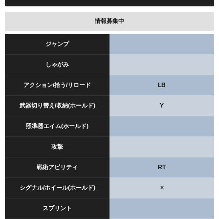
情報募集中
ジャンプ
しゃがみ
アクション/拾う/リロード
LB
武器切り替え/収納(ホールド)
Y
照準器エイム(ホールド)
攻撃
戦術アビリティ
RT
シグナル/ホイール(ホールド)
×
スプリント