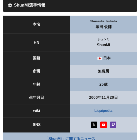
ShunMi選手情報
Shunsuke Tsukada
本名
塚田 俊輔
シュンミ
HN
ShunMi
国籍
日本
所属
無所属
年齢
25歳
生年月日
2000年11月20日
wiki
Liquipedia
SNS
「ShunMi」に関するニュース