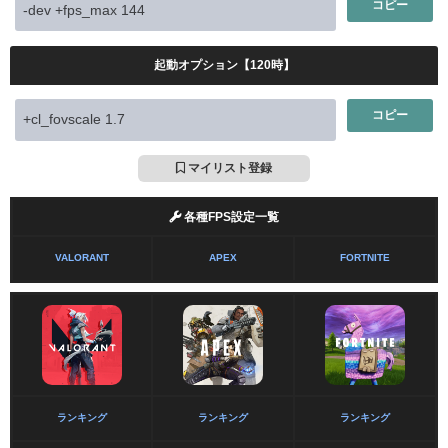
コピー
起動オプション【120時】
コピー
マイリスト登録
各種FPS設定一覧
VALORANT
APEX
FORTNITE
ランキング
ランキング
ランキング