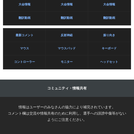
大会情報
大会情報
大会情報
翻訳動画
翻訳動画
翻訳動画
最新コメント
反射神経
振り向き
マウス
マウスパッド
キーボード
コントローラー
モニター
ヘッドセット
コミュニティ・情報共有
情報はユーザーのみなさんの協力により補完されています。
コメント欄は交流や情報共有のために利用し、選手への誹謗中傷等がない
ようにご注意ください。