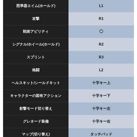
照準器エイム(ホールド)
L1
攻撃
R1
戦術アビリティ
◯
シグナル/ホイール(ホールド)
R2
スプリント
R3
格闘
L2
ヘルスキット/シールドキット
十字キー上
キャラクターの固有アクション
十字キー下
射撃モード切り替え
十字キー左
グレネード装備
十字キー右
マップ(切り替え)
タッチパッド