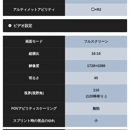
アルティメットアビリティ
◯+R2
ビデオ設定
画面モード
フルスクリーン
縦横比
16:10
解像度
1720×1080
明るさ
45
110
視界(視野角)
(120時有り↓)
FOVアビリティスケーリング
無効
スプリント時の視点のゆれ
小