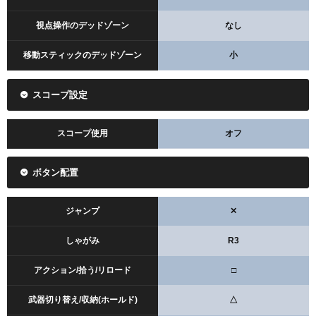
視点操作のデッドゾーン
なし
移動スティックのデッドゾーン
小
スコープ設定
スコープ使用
オフ
ボタン配置
ジャンプ
✕
しゃがみ
R3
アクション/拾う/リロード
□
武器切り替え/収納(ホールド)
△