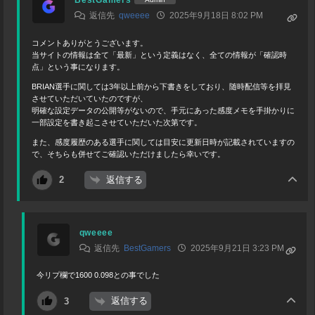
返信先
qweeee
2025年9月18日 8:02 PM
コメントありがとうございます。
当サイトの情報は全て「最新」という定義はなく、全ての情報が「確認時
点」という事になります。
BRIAN選手に関しては3年以上前から下書きをしており、随時配信等を拝見
させていただいていたのですが、
明確な設定データの公開等がないので、手元にあった感度メモを手掛かりに
一部設定を書き起こさせていただいた次第です。
また、感度履歴のある選手に関しては目安に更新日時が記載されていますの
で、そちらも併せてご確認いただけましたら幸いです。
返信する
2
qweeee
返信先
BestGamers
2025年9月21日 3:23 PM
今リプ欄で1600 0.098との事でした
返信する
3