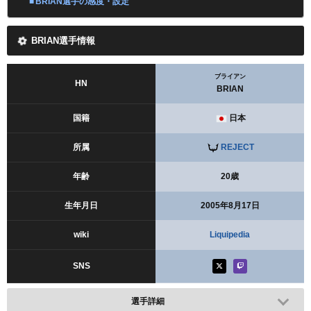
BRIAN選手の感度・設定
BRIAN選手情報
ブライアン
HN
BRIAN
国籍
日本
所属
REJECT
年齢
20歳
生年月日
2005年8月17日
wiki
Liquipedia
SNS
選手詳細