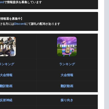
ord
で情報提供を募集しています
X情報通を募集中】
ける方には
Discord
にて謝礼の配布があります
ランキング
ランキング
大会情報
大会情報
翻訳動画
翻訳動画
反射神経
振り向き