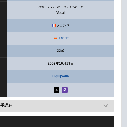
ベカージュ / ベカージェ / ベカージ
Veqaj
フランス
Fnatic
22歳
2003年10月18日
Liquipedia
選手詳細