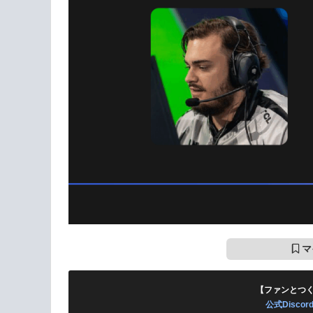
マ
【ファンとつ
公式Disc