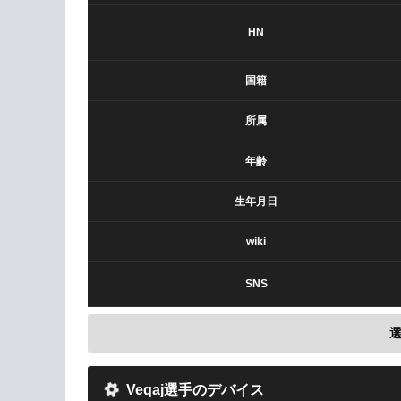
HN
国籍
所属
年齢
生年月日
wiki
SNS
Veqaj選手のデバイス