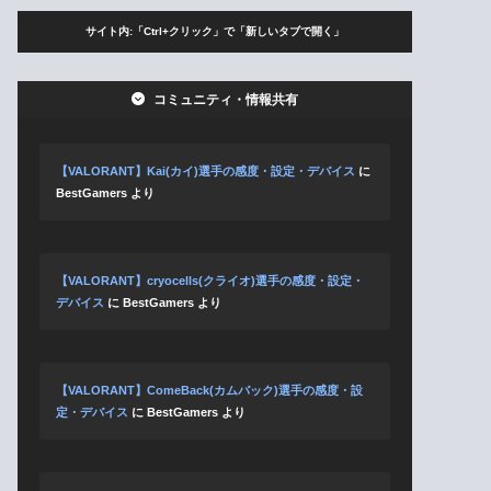
サイト内:「Ctrl+クリック」で「新しいタブで開く」
コミュニティ・情報共有
【VALORANT】Kai(カイ)選手の感度・設定・デバイス
に
BestGamers
より
【VALORANT】cryocells(クライオ)選手の感度・設定・
デバイス
に
BestGamers
より
【VALORANT】ComeBack(カムバック)選手の感度・設
定・デバイス
に
BestGamers
より