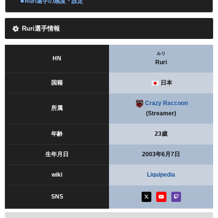
Ruri選手の感度・設定
Ruri選手情報
ルリ
HN
Ruri
国籍
日本
Crazy Raccoon
所属
(Streamer)
年齢
23歳
生年月日
2003年6月7日
wiki
Liquipedia
SNS