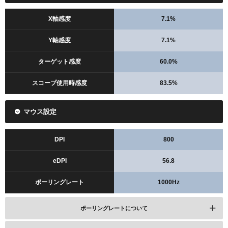
X軸感度
7.1%
Y軸感度
7.1%
ターゲット感度
60.0%
スコープ使用時感度
83.5%
マウス設定
DPI
800
eDPI
56.8
ポーリングレート
1000Hz
ポーリングレートについて