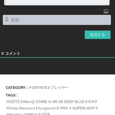
名
前
0
コメント
CATEGORY :
FORTNITE
プレイヤー
TAGS :
6月7日
BenQ ZOWIE G-SR-SE DEEP BLUE
CR
Crazy Raccoon
Logicool G PRO X SUPERLIGHT
Wooting 60HE(+)
日本