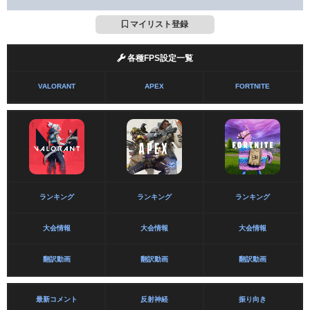
マイリスト登録
各種FPS設定一覧
VALORANT
APEX
FORTNITE
ランキング
ランキング
ランキング
大会情報
大会情報
大会情報
翻訳動画
翻訳動画
翻訳動画
最新コメント
反射神経
振り向き