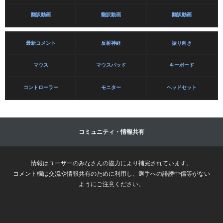
翻訳動画
翻訳動画
翻訳動画
最新コメント
反射神経
振り向き
マウス
マウスパッド
キーボード
コントローラー
モニター
ヘッドセット
コミュニティ・情報共有
情報はユーザーのみなさんの協力により補完されています。
コメント欄は交流や情報共有のために利用し、選手への誹謗中傷等がない
ようにご注意ください。