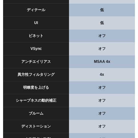
ディテール
低
UI
低
ビネット
オフ
VSync
オフ
アンチエイリアス
MSAA 4x
異方性フィルタリング
4x
明瞭度を上げる
オフ
シャープネスの動的補正
オフ
ブルーム
オフ
ディストーション
オフ