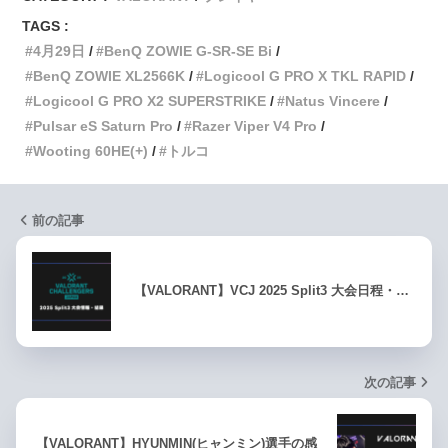
TAGS :
4月29日
BenQ ZOWIE G-SR-SE Bi
BenQ ZOWIE XL2566K
Logicool G PRO X TKL RAPID
Logicool G PRO X2 SUPERSTRIKE
Natus Vincere
Pulsar eS Saturn Pro
Razer Viper V4 Pro
Wooting 60HE(+)
トルコ
前の記事
【VALORANT】VCJ 2025 Split3 大会日程・…
次の記事
【VALORANT】HYUNMIN(ヒャンミン)選手の感