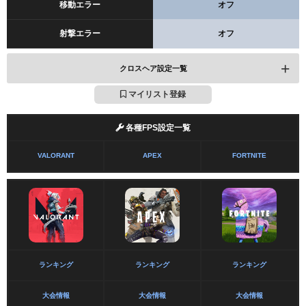
移動エラー
オフ
射撃エラー
オフ
クロスヘア設定一覧
マイリスト登録
各種FPS設定一覧
輪郭
オン
VALORANT
APEX
FORTNITE
輪郭の不透明度
1
輪郭の厚さ
1
センタードット
オン
センタードットの不透明度
1
ランキング
ランキング
ランキング
センタードットのサイズ
1
大会情報
大会情報
大会情報