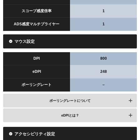
スコープ感度倍率
1
ADS感度マルチプライヤー
1
マウス設定
DPI
800
eDPI
248
ポーリングレート
–
ポーリングレートについて
eDPIとは？
アクセシビリティ設定