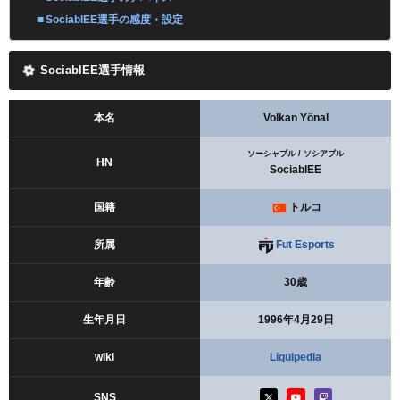
SociablEE選手の感度・設定
SociablEE選手情報
本名
Volkan Yönal
ソーシャブル / ソシアブル
HN
SociablEE
国籍
トルコ
所属
Fut Esports
年齢
30歳
生年月日
1996年4月29日
wiki
Liquipedia
SNS