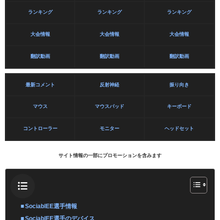
ランキング
ランキング
ランキング
大会情報
大会情報
大会情報
翻訳動画
翻訳動画
翻訳動画
最新コメント
反射神経
振り向き
マウス
マウスパッド
キーボード
コントローラー
モニター
ヘッドセット
サイト情報の一部にプロモーションを含みます
SociablEE選手情報
SociablEE選手のデバイス