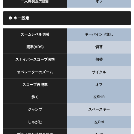
一人称視点の陰影
オフ
キー設定
ズームレベル切替
キーバインド無し
照準(ADS)
切替
スナイパースコープ照準
切替
オペレーターのズーム
サイクル
スコープ再照準
オフ
歩く
左Shift
ジャンプ
スペースキー
しゃがむ
左Ctrl