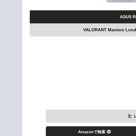
ASUS RO
VALORANT Masters Lon
Amazonで検索