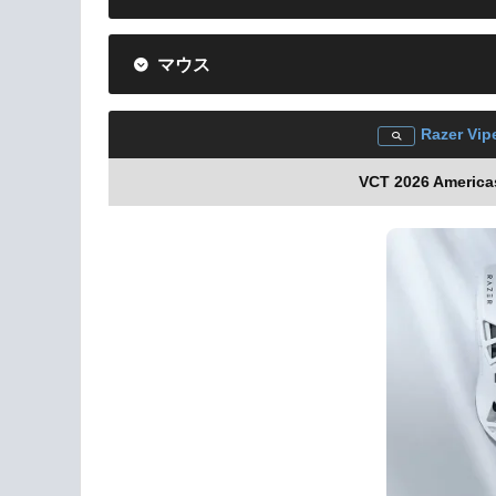
マウス
Razer Vip
VCT 2026 Americ