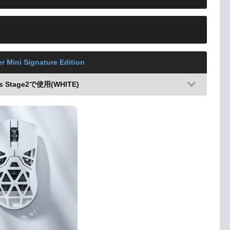
er Mini Signature Edition
as Stage2で使用(WHITE)