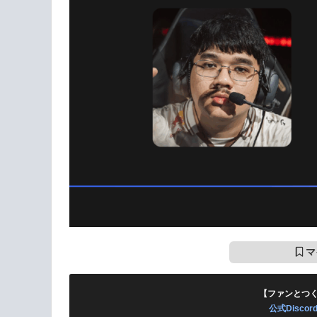
マ
【ファンとつ
公式Disc