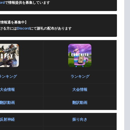
ord
で情報提供を募集しています
X情報通を募集中】
ける方には
Discord
にて謝礼の配布があります
ランキング
ランキング
大会情報
大会情報
翻訳動画
翻訳動画
反射神経
振り向き