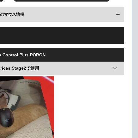
前のマウス情報
l G PRO X SUPERLIGHT 2
ge1 Week1で使用(BLACK/サイズ不明)
a Control Plus PORON
ericas Stage2で使用
レビューを見る
楽天で検索
 G PRO X2 SUPERSTRIKE
rs Santiago 2026で使用