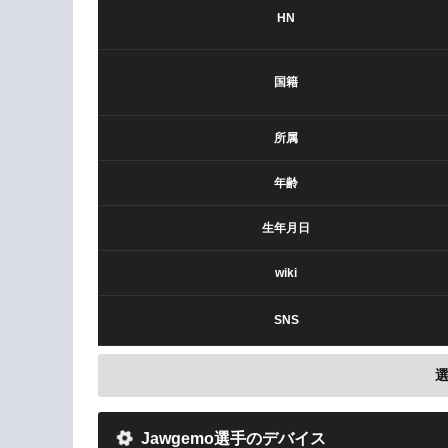
HN
国籍
所属
年齢
生年月日
wiki
SNS
Jawgemo選手のデバイス