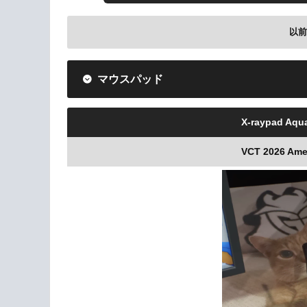
以
Logicoo
マウスパッド
VCT 2026 Americas Sta
X-raypad Aqu
VCT 2026 Am
Amazonで検索
Logicool
VALORANT Maste