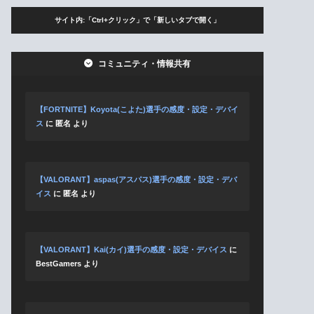
サイト内:「Ctrl+クリック」で「新しいタブで開く」
コミュニティ・情報共有
【FORTNITE】Koyota(こよた)選手の感度・設定・デバイ
ス
に
匿名
より
【VALORANT】aspas(アスパス)選手の感度・設定・デバ
イス
に
匿名
より
【VALORANT】Kai(カイ)選手の感度・設定・デバイス
に
BestGamers
より