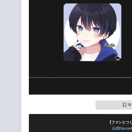
マ
【ファンとつ
公式Disc