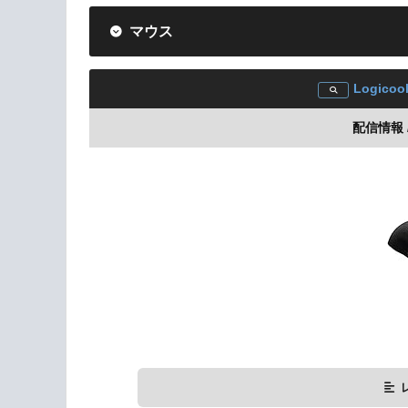
マウス
Logicoo
配信情報 /