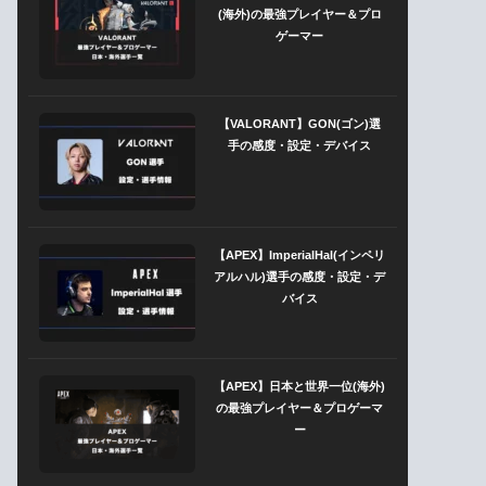
(海外)の最強プレイヤー＆プロ
ゲーマー
【VALORANT】GON(ゴン)選
手の感度・設定・デバイス
【APEX】ImperialHal(インペリ
アルハル)選手の感度・設定・デ
バイス
【APEX】日本と世界一位(海外)
の最強プレイヤー＆プロゲーマ
ー