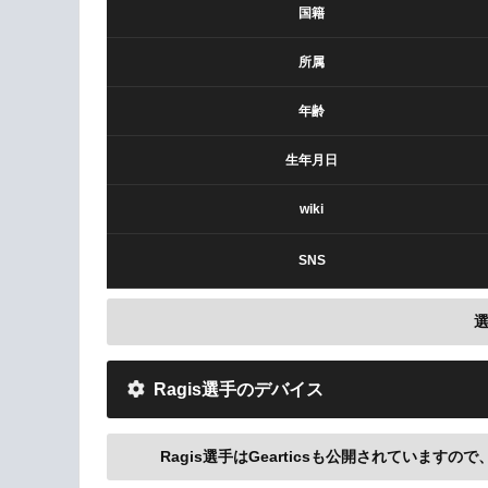
国籍
所属
年齢
生年月日
wiki
SNS
Ragis選手のデバイス
Ragis選手はGearticsも公開されていますので