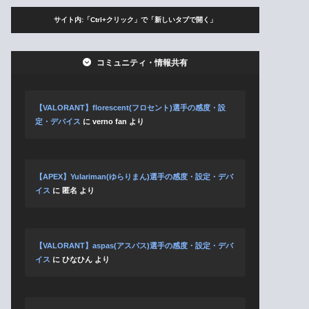
サイト内:「Ctrl+クリック」で「新しいタブで開く」
コミュニティ・情報共有
【VALORANT】florescent(フロセント)選手の感度・設
定・デバイス
に
verno fan
より
【APEX】Yulariman(ゆらりまん)選手の感度・設定・デバ
イス
に
匿名
より
【VALORANT】aspas(アスパス)選手の感度・設定・デバ
イス
に
ひなひん
より