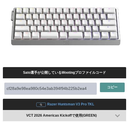
レビューを見る
VCT 2026 Americas Kickoff Day1で使用(新製品 / 未発売)
Amazonで検索
楽天で検索
Razer DeathAdder V3 Pro
レビューを見る
Sato選手が公開しているWootingプロファイルコード
Amazonで検索
楽天で検索
コピー
Razer Huntsman V3 Pro TKL
VCT 2026 Americas Kickoffで使用(GREEN)
配信情報 / 2025年