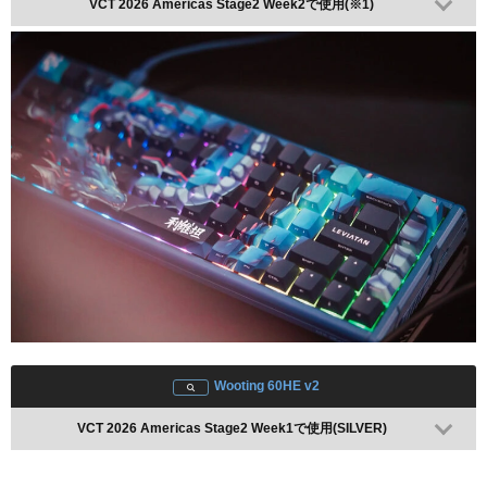
VCT 2026 Americas Stage2 Week2で使用(※1)
Pulsar X2 CrazyLight
レビューを見る
配信情報 / 2025年
Amazonで検索
楽天で検索
Pulsar eS Saturn Pro
レビューを見る
VCT 2026 Americas Kickoff Day9で使用(BLACK)
Amazonで検索
楽天で検索
LAMZU Maya X
レビューを見る
配信情報 / 2025年
Wooting 60HE v2
Amazonで検索
楽天で検索
VCT 2026 Americas Stage2 Week1で使用(SILVER)
Solstice Mousepad