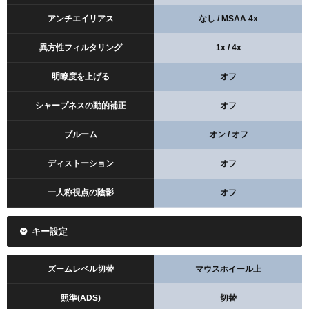
アンチエイリアス
なし / MSAA 4x
異方性フィルタリング
1x / 4x
明瞭度を上げる
オフ
シャープネスの動的補正
オフ
ブルーム
オン / オフ
ディストーション
オフ
一人称視点の陰影
オフ
キー設定
ズームレベル切替
マウスホイール上
照準(ADS)
切替