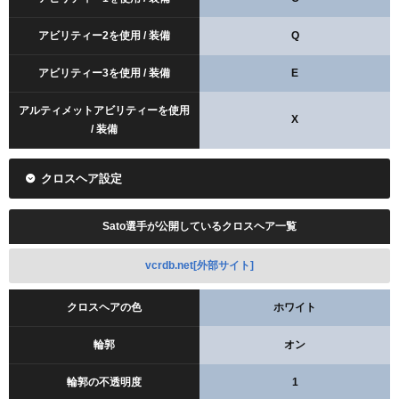
アビリティー2を使用 / 装備
Q
アビリティー3を使用 / 装備
E
アルティメットアビリティーを使用
X
/ 装備
クロスヘア設定
Sato選手が公開しているクロスヘア一覧
vcrdb.net[外部サイト]
クロスヘアの色
ホワイト
輪郭
オン
輪郭の不透明度
1