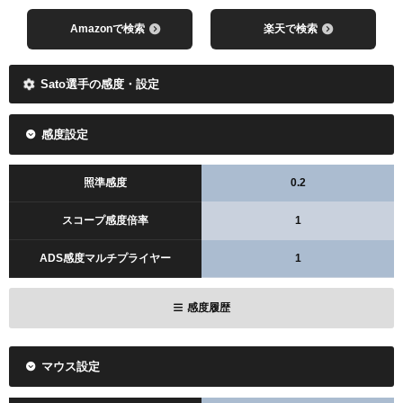
Amazonで検索
楽天で検索
Sato選手の感度・設定
感度設定
照準感度
0.2
スコープ感度倍率
1
ADS感度マルチプライヤー
1
感度履歴
マウス設定