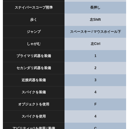
スナイパースコープ照準
長押し
歩く
左Shift
ジャンプ
スペースキー / マウスホイール下
しゃがむ
左Ctrl
プライマリ武器を装備
1
セカンダリ武器を装備
2
近接武器を装備
3
スパイクを装備
4
オブジェクトを使用
F
スパイクを使用
4
アビリティー1を使用 / 装備
C