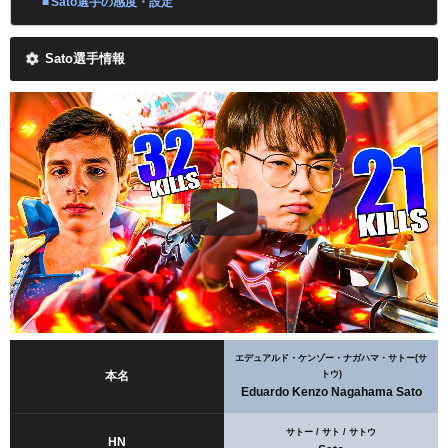
Sato選手の感度・設定
Sato選手情報
エデュアルド・ケンゾー・ナガハマ・サトー(サ
トウ)
本名
Eduardo Kenzo Nagahama Sato
サトー / サト / サトウ
HN