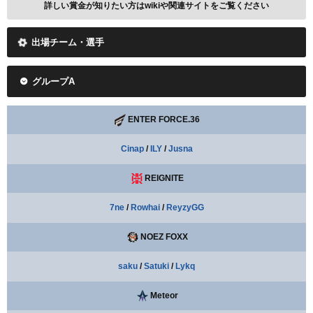
詳しい賞金が知りたい方はwikiや関連サイトをご覧ください
出場チーム・選手
グループA
ENTER FORCE.36
Cinap
/
ILY
/
Jusna
REIGNITE
7ne
/
Rowhai
/
ReyzyGG
NOEZ FOXX
saku
/
Satuki
/
Lykq
Meteor