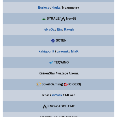
Euriece
/
4rufa
/ Nyanmerry
SYRALE(
NewB)
IeNaGa
/
Ein
/
Raygh
SOTEN
kakigoori7
/
gavomk
/
MiaK
TEQWING
KirirenStar / watage / jyona
Soleil Gaming(
ICIGEKI)
Rost /
zkYuTa
/ 14Lost
KNOW ABOUT ME