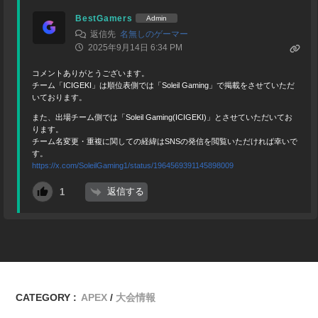
BestGamers
Admin
返信先
名無しのゲーマー
2025年9月14日 6:34 PM
コメントありがとうございます。
チーム「ICIGEKI」は順位表側では「Soleil Gaming」で掲載をさせていただ
いております。
また、出場チーム側では「Soleil Gaming(ICIGEKI)」とさせていただいてお
ります。
チーム名変更・重複に関しての経緯はSNSの発信を閲覧いただければ幸いで
す。
https://x.com/SoleilGaming1/status/1964569391145898009
返信する
1
CATEGORY :
APEX
大会情報