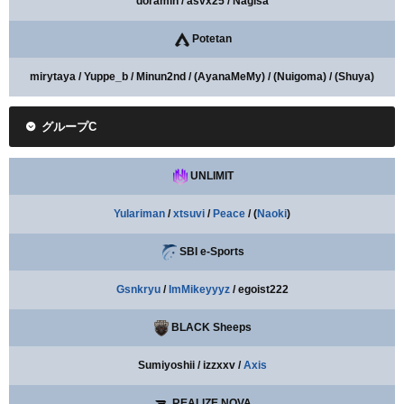
doramin / asvx25 / Nagisa
Potetan
mirytaya / Yuppe_b / Minun2nd / (AyanaMeMy) / (Nuigoma) / (Shuya)
グループC
UNLIMIT
Yulariman
/
xtsuvi
/
Peace
/ (
Naoki
)
SBI e-Sports
Gsnkryu
/
ImMikeyyyz
/ egoist222
BLACK Sheeps
Sumiyoshii / izzxxv /
Axis
REALIZE NOVA