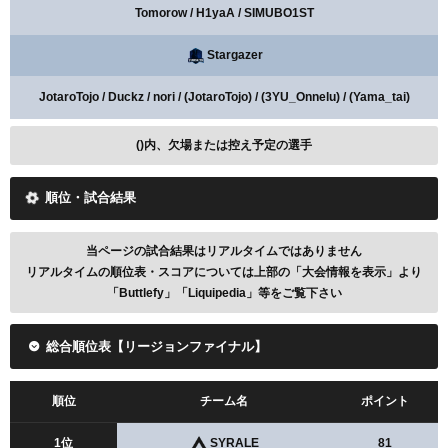
Tomorow / H1yaA / SIMUBO1ST
Stargazer
JotaroTojo / Duckz / nori / (JotaroTojo) / (3YU_Onnelu) / (Yama_tai)
()内、欠場または控え予定の選手
順位・試合結果
当ページの試合結果はリアルタイムではありません
リアルタイムの順位表・スコアについては上部の「大会情報を表示」より
「Buttlefy」「Liquipedia」等をご覧下さい
総合順位表【リージョンファイナル】
順位
チーム名
ポイント
1位
SYRALE
81