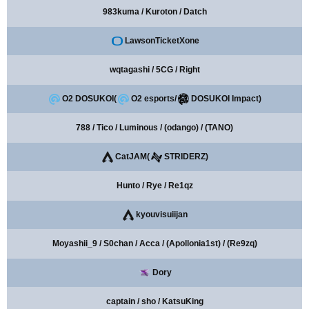
983kuma / Kuroton / Datch
LawsonTicketXone
wqtagashi / 5CG / Right
O2 DOSUKOI(
O2 esports/
DOSUKOI Impact)
788 / Tico / Luminous / (odango) / (TANO)
CatJAM(
STRIDERZ)
Hunto / Rye / Re1qz
kyouvisuiijan
Moyashii_9 / S0chan / Acca / (Apollonia1st) / (Re9zq)
Dory
captain / sho / KatsuKing