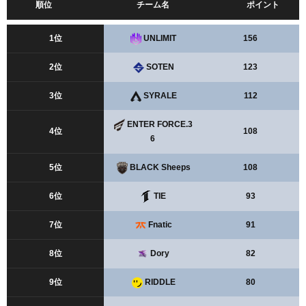
順位
チーム名
ポイント
1位
UNLIMIT
156
2位
SOTEN
123
3位
SYRALE
112
ENTER FORCE.3
4位
108
6
5位
BLACK Sheeps
108
6位
TIE
93
7位
Fnatic
91
8位
Dory
82
9位
RIDDLE
80