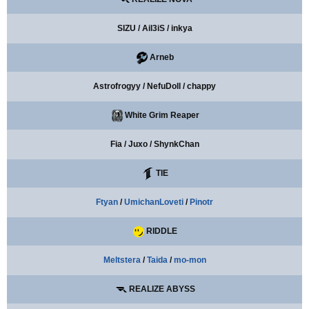
SIZU / Ail3iS / inkya
Arneb
Astrofrogyy / NefuDoll / chappy
White Grim Reaper
Fia / Juxo / ShynkChan
TIE
Ftyan
/
UmichanLoveti
/
Pinotr
RIDDLE
Meltstera
/
Taida
/
mo-mon
REALIZE ABYSS