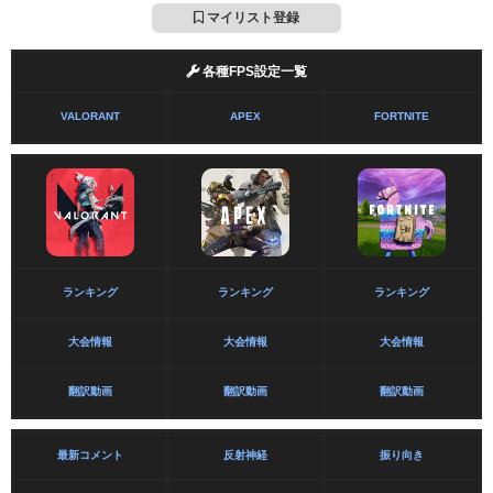
マイリスト登録
各種FPS設定一覧
VALORANT
APEX
FORTNITE
ランキング
ランキング
ランキング
大会情報
大会情報
大会情報
翻訳動画
翻訳動画
翻訳動画
最新コメント
反射神経
振り向き