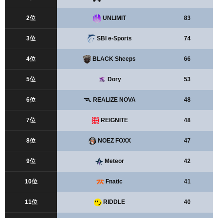
2位
UNLIMIT
83
3位
SBI e-Sports
74
4位
BLACK Sheeps
66
5位
Dory
53
6位
REALIZE NOVA
48
7位
REIGNITE
48
8位
NOEZ FOXX
47
9位
Meteor
42
10位
Fnatic
41
11位
RIDDLE
40