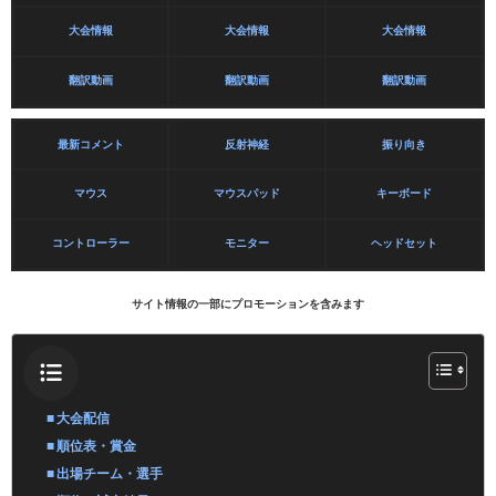
大会情報
大会情報
大会情報
翻訳動画
翻訳動画
翻訳動画
最新コメント
反射神経
振り向き
マウス
マウスパッド
キーボード
コントローラー
モニター
ヘッドセット
サイト情報の一部にプロモーションを含みます
大会配信
順位表・賞金
出場チーム・選手