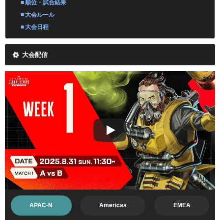
順位・試合結果
大会ルール
大会日程
大会配信
APAC-N
Americas
EMEA