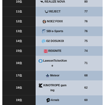
10位
REALIZE NOVA
80
11位
REJECT
77
12位
NOEZ FOXX
76
13位
SBI e-Sports
76
14位
O2 DOSUKOI
75
15位
REIGNITE
74
LawsonTicketXon
16位
71
e
17位
Meteor
68
KINOTROPE gam
18位
62
ing
19位
Arneb
60