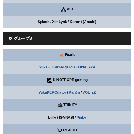
Rua
Splash / XimLynk / Koron / (Amaki)
グループB
Fnatic
YukaF
/
Kernel garcia
/
Lible_Ace
KINOTROPE gaming
YukaPEROdator
/
Kan0n
/
VOL_zZ
TRINITY
Lully / IGARASI /
Pinky
REJECT