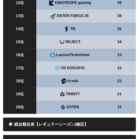
12位
KINOTROPE gaming
39
13位
ENTER FORCE.36
36
14位
TIE
36
15位
REJECT
34
16位
LawsonTicketXone
33
17位
O2 DOSUKOI
32
18位
Arneb
23
19位
TRINITY
21
20位
SOTEN
15
総合順位表【レギュラーシーズン|確定】