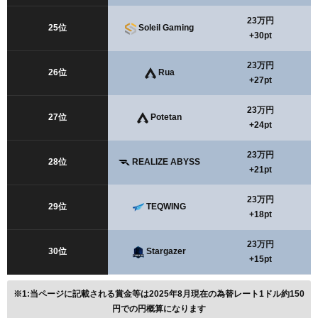
23万円
25位
Soleil Gaming
+30pt
23万円
26位
Rua
+27pt
23万円
27位
Potetan
+24pt
23万円
28位
REALIZE ABYSS
+21pt
23万円
29位
TEQWING
+18pt
23万円
30位
Stargazer
+15pt
※1:当ページに記載される賞金等は2025年8月現在の為替レート1ドル約150
円での円概算になります