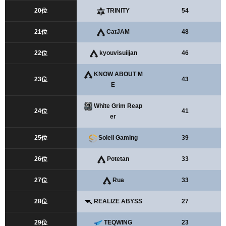
20位
TRINITY
54
21位
CatJAM
48
22位
kyouvisuiijan
46
KNOW ABOUT M
23位
43
E
White Grim Reap
24位
41
er
25位
Soleil Gaming
39
26位
Potetan
33
27位
Rua
33
28位
REALIZE ABYSS
27
29位
TEQWING
23