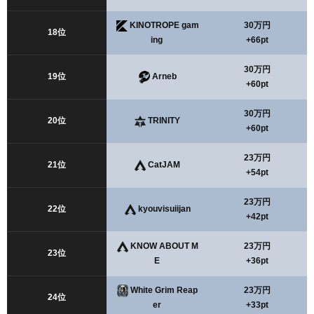
KINOTROPE gam
30万円
18位
ing
+66pt
30万円
19位
Arneb
+60pt
30万円
20位
TRINITY
+60pt
23万円
21位
CatJAM
+54pt
23万円
22位
kyouvisuiijan
+42pt
KNOW ABOUT M
23万円
23位
E
+36pt
White Grim Reap
23万円
24位
er
+33pt