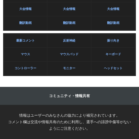
大会情報
大会情報
大会情報
翻訳動画
翻訳動画
翻訳動画
最新コメント
反射神経
振り向き
マウス
マウスパッド
キーボード
コントローラー
モニター
ヘッドセット
コミュニティ・情報共有
情報はユーザーのみなさんの協力により補完されています。
コメント欄は交流や情報共有のために利用し、選手への誹謗中傷等がない
ようにご注意ください。