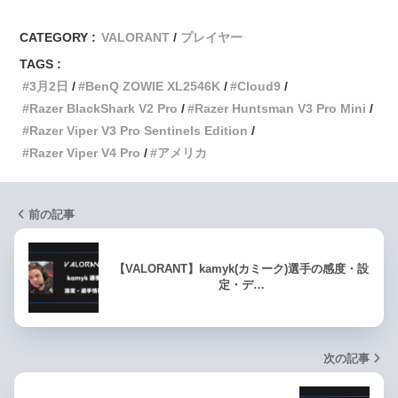
CATEGORY :
VALORANT
プレイヤー
TAGS :
3月2日
BenQ ZOWIE XL2546K
Cloud9
Razer BlackShark V2 Pro
Razer Huntsman V3 Pro Mini
Razer Viper V3 Pro Sentinels Edition
Razer Viper V4 Pro
アメリカ
前の記事
【VALORANT】kamyk(カミーク)選手の感度・設
定・デ…
次の記事