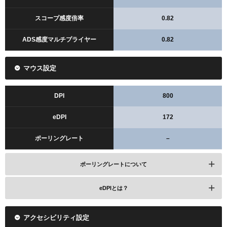
スコープ感度倍率
0.82
ADS感度マルチプライヤー
0.82
マウス設定
DPI
800
eDPI
172
ポーリングレート
–
ポーリングレートについて
eDPIとは？
アクセシビリティ設定