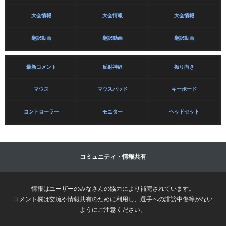
大会情報
大会情報
大会情報
翻訳動画
翻訳動画
翻訳動画
最新コメント
反射神経
振り向き
マウス
マウスパッド
キーボード
コントローラー
モニター
ヘッドセット
コミュニティ・情報共有
情報はユーザーのみなさんの協力により補完されています。
コメント欄は交流や情報共有のために利用し、選手への誹謗中傷等がない
ようにご注意ください。