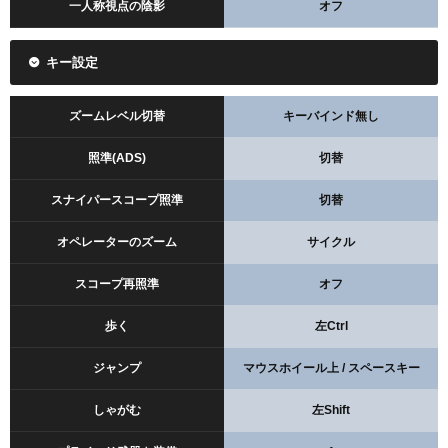
一人称視点の陰影
オフ
キー設定
ズームレベル切替
キーバインド無し
照準(ADS)
切替
スナイパースコープ照準
切替
オペレーターのズーム
サイクル
スコープ再照準
オフ
歩く
左Ctrl
ジャンプ
マウスホイール上 / スペースキー
しゃがむ
左Shift