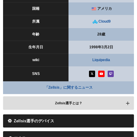
国籍
アメリカ
所属
Cloud9
年齢
28歳
生年月日
1998年3月2日
wiki
Liquipedia
SNS
「Zellsis」に関するニュース
Zellsis選手とは？
Zellsis選手のデバイス