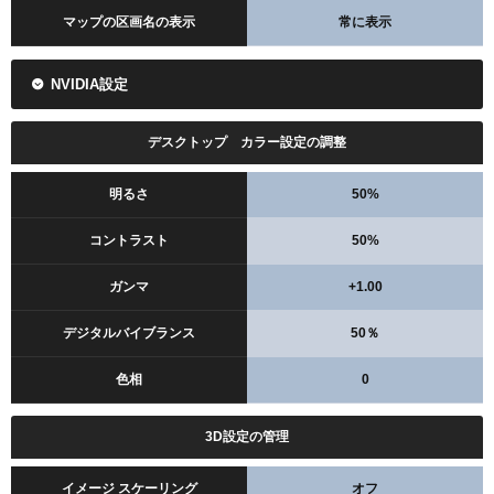
マップの区画名の表示
常に表示
NVIDIA設定
クロスヘアの色
イエロー
輪郭
オフ
デスクトップ カラー設定の調整
センタードット
オフ
明るさ
50%
インナーラインの数値
コントラスト
50%
1
4
2
2
ガンマ
+1.00
デジタルバイブランス
50％
色相
0
3D設定の管理
イメージ スケーリング
オフ