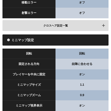
移動エラー
オフ
射撃エラー
オフ
クロスヘア設定一覧
ミニマップ設定
クロスヘアの色
ホワイト
回転
回転
輪郭
オン
固定される方向
自陣に合わせる
輪郭の不透明度
1
プレイヤーを中央に固定
オン
輪郭の厚さ
1
ミニマップサイズ
1.1
センタードット
オン
ミニマップズーム
0.9
センタードットの不透明度
1
ミニマップ視界表示
オン
センタードットのサイズ
2