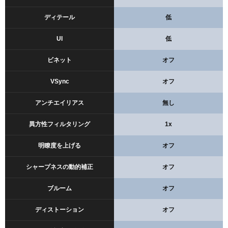
ディテール
低
UI
低
ビネット
オフ
VSync
オフ
アンチエイリアス
無し
異方性フィルタリング
1x
明瞭度を上げる
オフ
シャープネスの動的補正
オフ
ブルーム
オフ
ディストーション
オフ