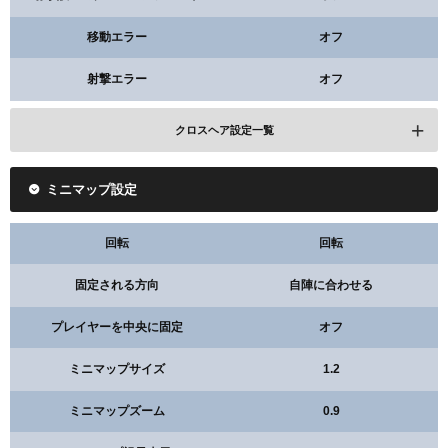
移動エラー
オフ
射撃エラー
オフ
クロスヘア設定一覧
ミニマップ設定
コピー
回転
回転
固定される方向
自陣に合わせる
クロスヘアの色
シアン
プレイヤーを中央に固定
オフ
輪郭
オン
ミニマップサイズ
1.2
輪郭の不透明度
1
ミニマップズーム
0.9
輪郭の厚さ
1