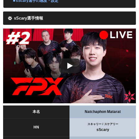
sScary選手の感度・設定
sScary選手情報
本名
Natchaphon Matarat
スキャリー / スケアリー
HN
sScary