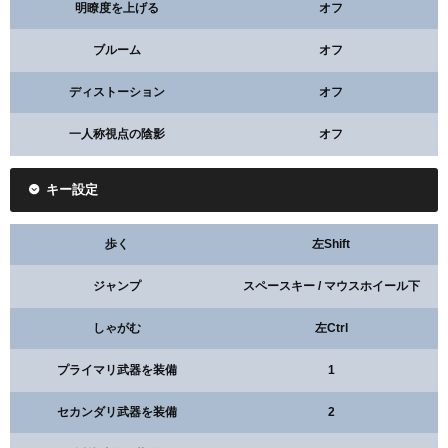
明瞭度を上げる
オフ
ブルーム
オフ
ディストーション
オフ
一人称視点の陰影
オフ
キー設定
歩く
左Shift
ジャンプ
スペースキー / マウスホイール下
しゃがむ
左Ctrl
プライマリ武器を装備
1
セカンダリ武器を装備
2