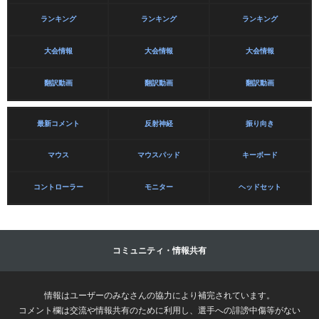
ランキング
ランキング
ランキング
大会情報
大会情報
大会情報
翻訳動画
翻訳動画
翻訳動画
最新コメント
反射神経
振り向き
マウス
マウスパッド
キーボード
コントローラー
モニター
ヘッドセット
コミュニティ・情報共有
情報はユーザーのみなさんの協力により補完されています。
コメント欄は交流や情報共有のために利用し、選手への誹謗中傷等がない