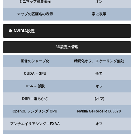
センタードット
オン
ミニマップ視界表示
オン
センタードットの不透明度
1
マップの区画名の表示
常に表示
センタードットのサイズ
3
NVIDIA設定
インナーラインの表示
オフ
3D設定の管理
画像のシャープ化
精鋭化オフ、スケーリング無効
コピー
CUDA – GPU
全て
輪郭
オン
DSR – 係数
オフ
輪郭の不透明度
1
DSR – 滑らかさ
-(オフ)
輪郭の厚さ
1
OpenGL レンダリング GPU
Nvidia GeForce RTX 3070
センタードット
オフ
アンチエイリアシング – FXAA
オフ
インナーラインの数値