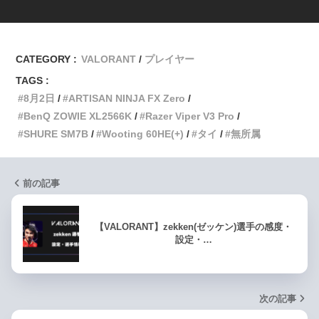
CATEGORY :
VALORANT
プレイヤー
TAGS :
8月2日
ARTISAN NINJA FX Zero
BenQ ZOWIE XL2566K
Razer Viper V3 Pro
SHURE SM7B
Wooting 60HE(+)
タイ
無所属
前の記事
【VALORANT】zekken(ゼッケン)選手の感度・
設定・…
次の記事