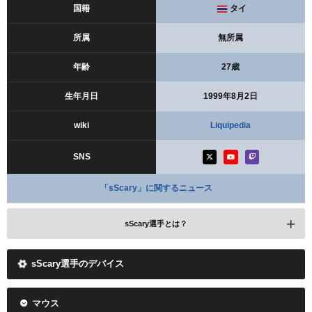
国籍
タイ
所属
無所属
年齢
27歳
生年月日
1999年8月2日
wiki
Liquipedia
SNS
「sScary」に関するニュース
sScary選手とは？
sScary選手のデバイス
マウス