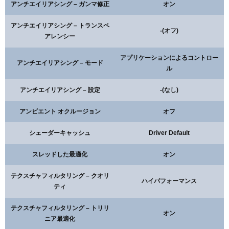
アンチエイリアシング – ガンマ修正
オン
1
1
3
0
アンチエイリアシング – トランスペ
-(オフ)
アレンシー
アウターラインの数値
アプリケーションによるコントロー
1
4
1
0
アンチエイリアシング – モード
ル
アンチエイリアシング – 設定
-(なし)
アンビエント オクルージョン
オフ
シェーダーキャッシュ
Driver Default
スレッドした最適化
オン
テクスチャフィルタリング – クオリ
ハイパフォーマンス
ティ
テクスチャフィルタリング – トリリ
オン
ニア最適化