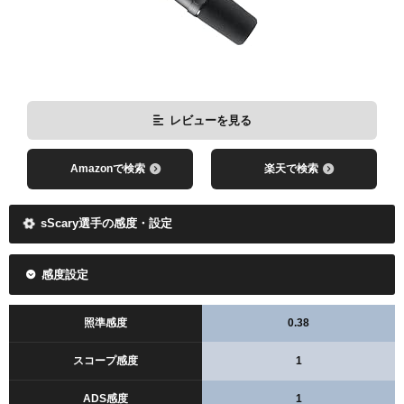
レビューを見る
Amazonで検索
楽天で検索
sScary選手の感度・設定
感度設定
照準感度
0.38
スコープ感度
1
ADS感度
1