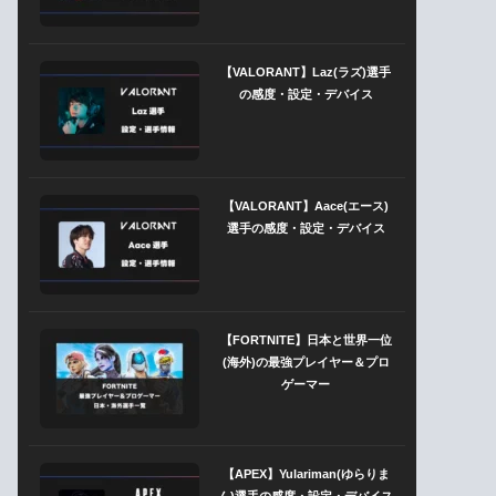
【VALORANT】Laz(ラズ)選手
の感度・設定・デバイス
【VALORANT】Aace(エース)
選手の感度・設定・デバイス
【FORTNITE】日本と世界一位
(海外)の最強プレイヤー＆プロ
ゲーマー
【APEX】Yulariman(ゆらりま
ん)選手の感度・設定・デバイス