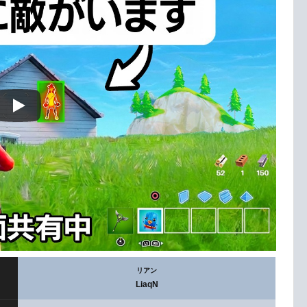
リアン
LiaqN