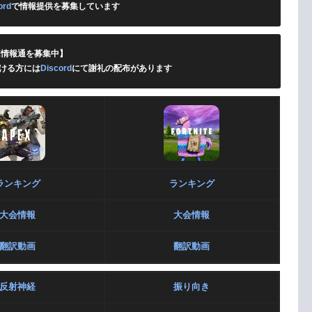
ord
で情報提供を募集しています
X情報通を募集中】
ける方には
Discord
にて謝礼の配布があります
ランキング
ランキング
大会情報
大会情報
翻訳動画
翻訳動画
反射神経
振り向き