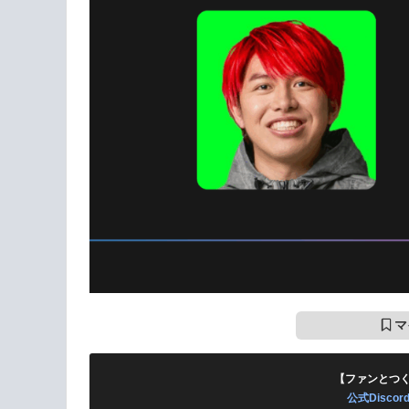
マ
【ファンとつ
公式Disc