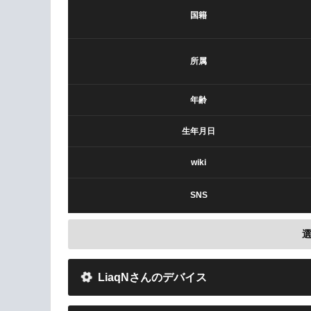
国籍
所属
年齢
生年月日
wiki
SNS
LiaqNさんのデバイス