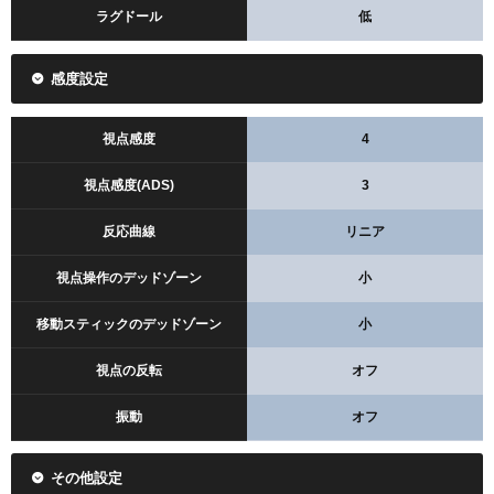
ラグドール
低
感度設定
視点感度
4
視点感度(ADS)
3
反応曲線
リニア
視点操作のデッドゾーン
小
移動スティックのデッドゾーン
小
視点の反転
オフ
振動
オフ
その他設定