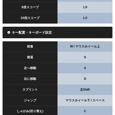
8倍スコープ
1.0
10倍スコープ
1.0
キー配置・キーボード設定
前進
W / マウスホイール上
後退
S
左へ移動
A
右に移動
D
スプリント
左Shift
ジャンプ
マウスホイール下 / スペース
しゃがみ(切り替え)
C