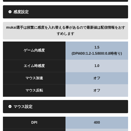
感度設定
mukai選手は頻繁に感度を入れ替える事があるので最新値は配信情報をおす
すめします
1.5
ゲーム内感度
(DPI400:1.2-1.5/800:0.8時有り)
エイム時感度
1.0
マウス加速
オフ
マウス反転
オフ
マウス設定
DPI
400