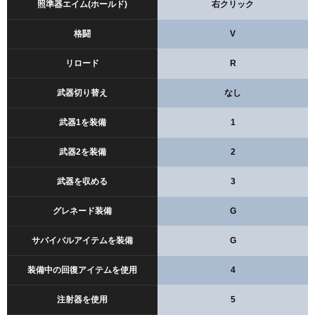
照準器エイム(ホールド)
右クリック
格闘
V
リロード
R
武器切り替え
なし
武器1を装備
1
武器2を装備
2
武器を収める
3
グレネード装備
G
サバイバルアイテムを装備
G
装備中の回復アイテムを使用
4
注射器を使用
5