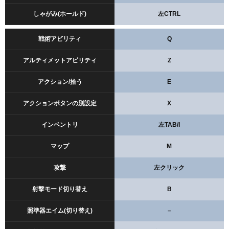
しゃがみ(ホールド)
左CTRL
戦術アビリティ
Q
アルティメットアビリティ
Z
アクション/拾う
E
アクションボタンの別設定
X
インベントリ
左TAB/I
マップ
M
攻撃
左クリック
射撃モード切り替え
B
照準器エイム(切り替え)
–