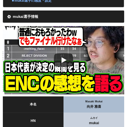
mukai選手の感度・設定
mukai選手情報
Masaki Mukai
本名
向井 雅喜
ムカイ
HN
mukai