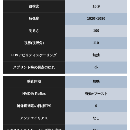
縦横比
16:9
解像度
1920×1080
明るさ
100
視界(視野角)
110
FOVアビリティスケーリング
無効
スプリント時の視点のゆれ
小
垂直同期
無効
NVIDIA Reflex
有効+ブースト
解像度適応の目標FPS
0
アンチエイリアス
なし