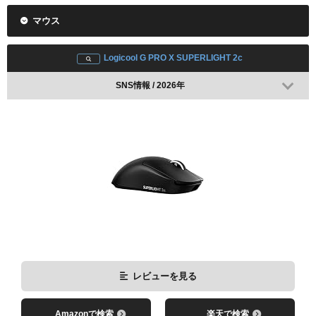
マウス
Logicool G PRO X SUPERLIGHT 2c
SNS情報 / 2026年
スタヌ
釈迦
渋谷ハル
うるか
レビューを見る
Amazonで検索
楽天で検索