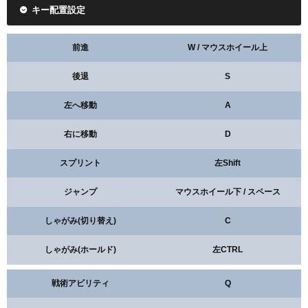
キー配置設定
前進
W / マウスホイール上
後退
S
左へ移動
A
右に移動
D
スプリント
左Shift
ジャンプ
マウスホイール下 / スペース
しゃがみ(切り替え)
C
しゃがみ(ホールド)
左CTRL
戦術アビリティ
Q