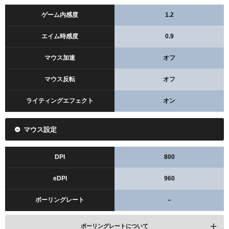
ゲーム内感度
1.2
エイム時感度
0.9
マウス加速
オフ
マウス反転
オフ
ライティングエフェクト
オン
マウス設定
DPI
800
eDPI
960
ポーリングレート
–
ポーリングレートについて