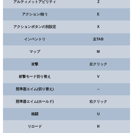
アルティメットアビリティ
Z
アクション/拾う
E
アクションボタンの別設定
X
インベントリ
左TAB
マップ
M
攻撃
左クリック
射撃モード切り替え
V
照準器エイム(切り替え)
–
照準器エイム(ホールド)
右クリック
格闘
U
リロード
R