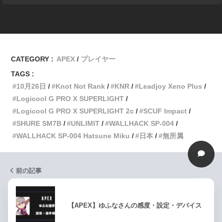
CATEGORY :
APEX
プレイヤー
TAGS :
10月26日
Knot Not Rank
KNR
Leadjoy Xeno Plus
Logicool G PRO X SUPERLIGHT
Logicool G PRO X SUPERLIGHT 2c
SCUF Impact
SHURE SM7B
UNLIMIT
WALLHACK SP-004
WALLHACK SP-004 Hatsune Miku
日本
無所属
前の記事
【APEX】ゆふなさんの感度・設定・デバイス