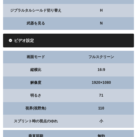
ジブラルタルシールド切り替え
H
武器を見る
N
ビデオ設定
画面モード
フルスクリーン
縦横比
16:9
解像度
1920×1080
明るさ
71
視界(視野角)
110
スプリント時の視点のゆれ
小
垂直同期
無効