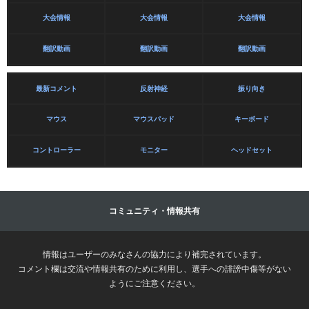
大会情報
大会情報
大会情報
翻訳動画
翻訳動画
翻訳動画
最新コメント
反射神経
振り向き
マウス
マウスパッド
キーボード
コントローラー
モニター
ヘッドセット
コミュニティ・情報共有
情報はユーザーのみなさんの協力により補完されています。
コメント欄は交流や情報共有のために利用し、選手への誹謗中傷等がない
ようにご注意ください。