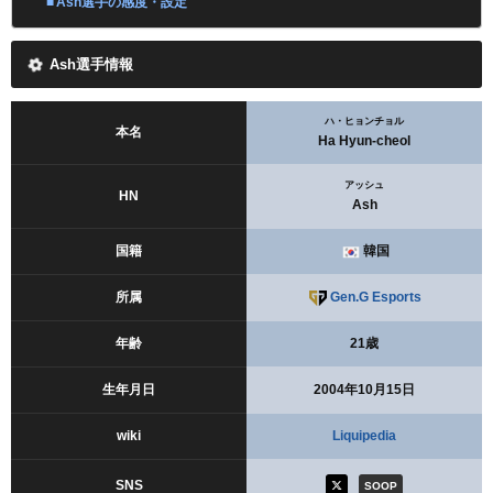
Ash選手の感度・設定
Ash選手情報
ハ・ヒョンチョル
本名
Ha Hyun-cheol
アッシュ
HN
Ash
国籍
韓国
所属
Gen.G Esports
年齢
21歳
生年月日
2004年10月15日
wiki
Liquipedia
SNS
SOOP