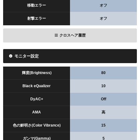
移動エラー
オフ
射撃エラー
オフ
クロスヘア履歴
モニター設定
輝度(Brightness)
80
Black eQualizer
10
DyAC+
Off
AMA
高
色の鮮明さ(Color Vibrance)
15
ガンマ(Gamma)
5