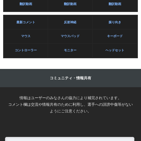
翻訳動画
翻訳動画
翻訳動画
最新コメント
反射神経
振り向き
マウス
マウスパッド
キーボード
コントローラー
モニター
ヘッドセット
コミュニティ・情報共有
情報はユーザーのみなさんの協力により補完されています。
コメント欄は交流や情報共有のために利用し、選手への誹謗中傷等がない
ようにご注意ください。