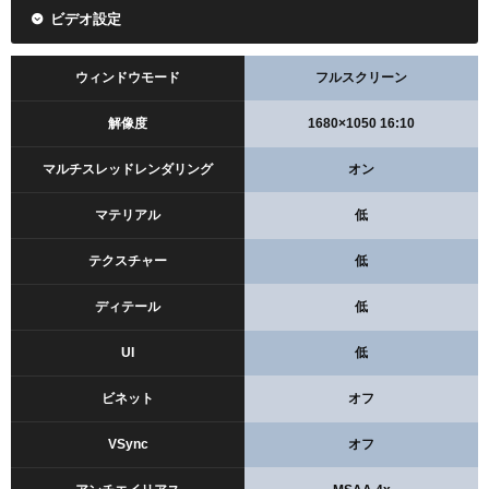
ビデオ設定
ウィンドウモード
フルスクリーン
解像度
1680×1050 16:10
マルチスレッドレンダリング
オン
マテリアル
低
テクスチャー
低
ディテール
低
UI
低
ビネット
オフ
VSync
オフ