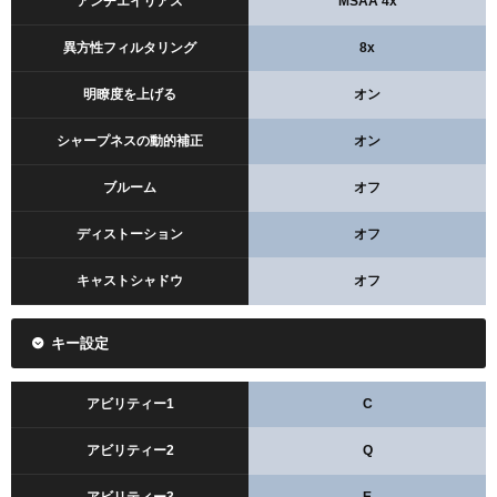
アンチエイリアス
MSAA 4x
異方性フィルタリング
8x
明瞭度を上げる
オン
シャープネスの動的補正
オン
ブルーム
オフ
ディストーション
オフ
キャストシャドウ
オフ
キー設定
アビリティー1
C
アビリティー2
Q
アビリティー3
E