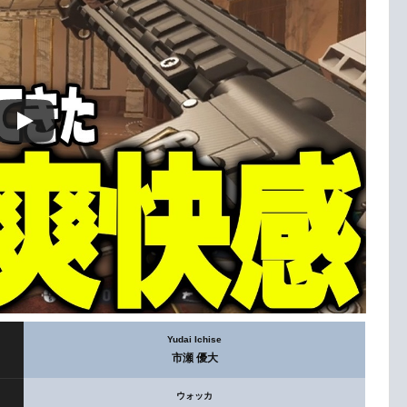
Yudai Ichise
市瀬 優大
ウォッカ