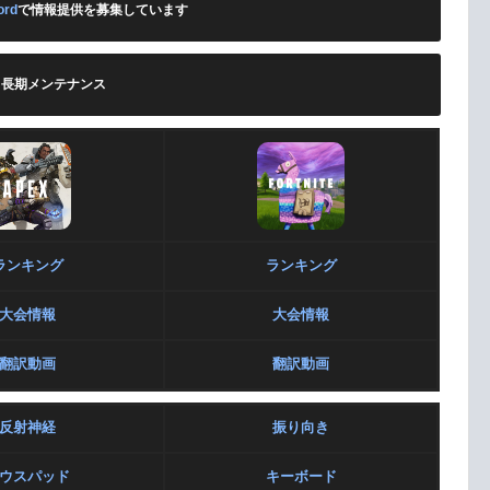
ord
で情報提供を募集しています
-】長期メンテナンス
ランキング
ランキング
大会情報
大会情報
翻訳動画
翻訳動画
反射神経
振り向き
ウスパッド
キーボード