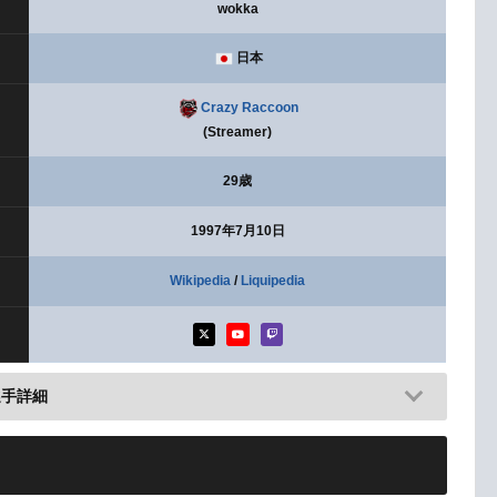
wokka
日本
Crazy Raccoon
(Streamer)
29歳
1997年7月10日
Wikipedia
/
Liquipedia
選手詳細