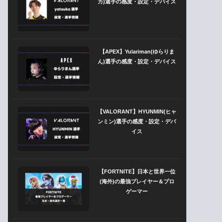
カ)選手の感度・設定・デバイス
【APEX】Yulariman(ゆらりま
ん)選手の感度・設定・デバイス
【VALORANT】HYUNMIN(ヒャ
ンミン)選手の感度・設定・デバ
イス
【FORTNITE】日本と世界一位
(海外)の最強プレイヤー＆プロ
ゲーマー