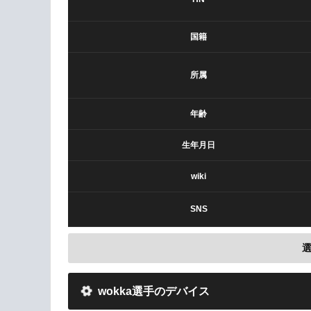
国籍
所属
年齢
生年月日
wiki
SNS
wokka選手のデバイス