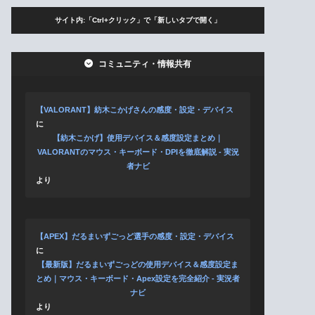
サイト内:「Ctrl+クリック」で「新しいタブで開く」
コミュニティ・情報共有
【VALORANT】紡木こかげさんの感度・設定・デバイス
に
【紡木こかげ】使用デバイス＆感度設定まとめ｜
VALORANTのマウス・キーボード・DPIを徹底解説 - 実況
者ナビ
より
【APEX】だるまいずごっど選手の感度・設定・デバイス
に
【最新版】だるまいずごっどの使用デバイス＆感度設定ま
とめ｜マウス・キーボード・Apex設定を完全紹介 - 実況者
ナビ
より