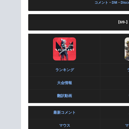
コメント
・
DM
・
Disc
【8/9
ランキング
大会情報
翻訳動画
最新コメント
マウス
マ