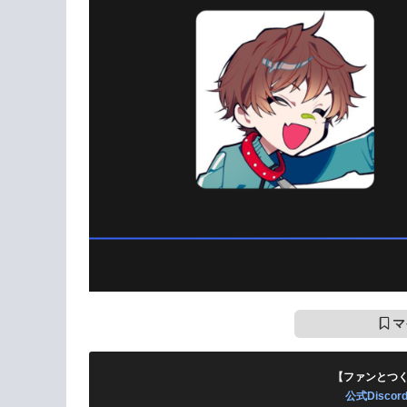
マ
【ファンとつ
公式Disc