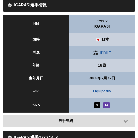
IGARASI選手情報
イガラシ
HN
IGARASI
国籍
日本
所属
TriniTY
年齢
18歳
生年月日
2008年2月22日
wiki
Liquipedia
SNS
選手詳細
IGARASI選手のデバイス