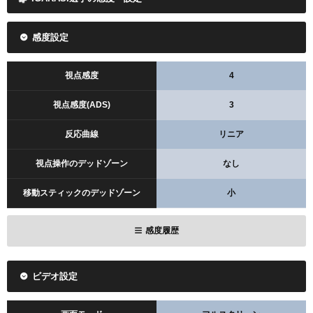
SNS情報 / 2026年(CosmicRed)
感度設定
視点感度
4
レビューを見る
視点感度(ADS)
3
反応曲線
リニア
Amazonで検索
楽天で検索
視点操作のデッドゾーン
なし
移動スティックのデッドゾーン
小
感度履歴
ビデオ設定