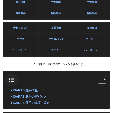
大会情報
大会情報
大会情報
翻訳動画
翻訳動画
翻訳動画
最新コメント
反射神経
振り向き
マウス
マウスパッド
キーボード
コントローラー
モニター
ヘッドセット
サイト情報の一部にプロモーションを含みます
IGARASI選手情報
IGARASI選手のデバイス
IGARASI選手の感度・設定