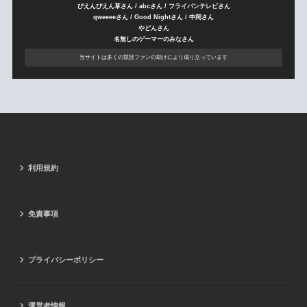
ぴえんぴえん草さん / abcさん / フライパンテレビさん
qweeeeさん / Good Nightさん / 中岡さん
やどんさん
名無しのゲーマーのみなさん
当サイトは多くの競技ファンの助けにより成り立っています
利用規約
免責事項
プライバシーポリシー
運営者情報