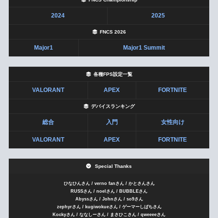
2024
2025
FNCS 2026
Major1
Major1 Summit
各種FPS設定一覧
VALORANT
APEX
FORTNITE
デバイスランキング
総合
入門
女性向け
VALORANT
APEX
FORTNITE
Special Thanks
ひなひんさん / verno fanさん / かとさんさん
RUSSさん / noelさん / BUBBLEさん
Abyssさん / Johnさん / so9さん
zephyrさん / kugiwokueさん / ゲーマーしばちさん
Kockyさん / ななしーさん / まさひこさん / qweeeeさん