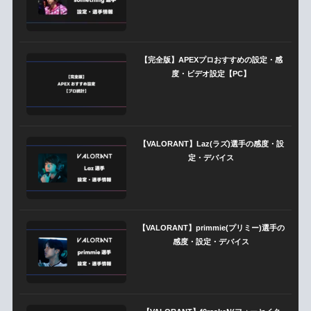
【完全版】APEXプロおすすめの設定・感
度・ビデオ設定【PC】
【VALORANT】Laz(ラズ)選手の感度・設
定・デバイス
【VALORANT】primmie(プリミー)選手の
感度・設定・デバイス