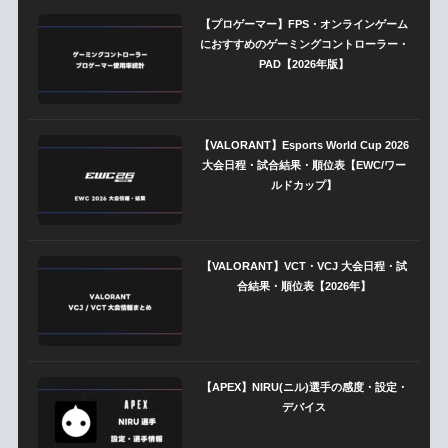
【プロゲーマー】FPS・オンラインゲーム
におすすめのゲーミングコントローラー・
PAD【2026年版】
【VALORANT】Esports World Cup 2026
大会日程・試合結果・順位表【EWC/ワー
ルドカップ】
【VALORANT】VCT・VCJ 大会日程・試
合結果・順位表【2026年】
【APEX】NIRU(ニル)選手の感度・設定・
デバイス