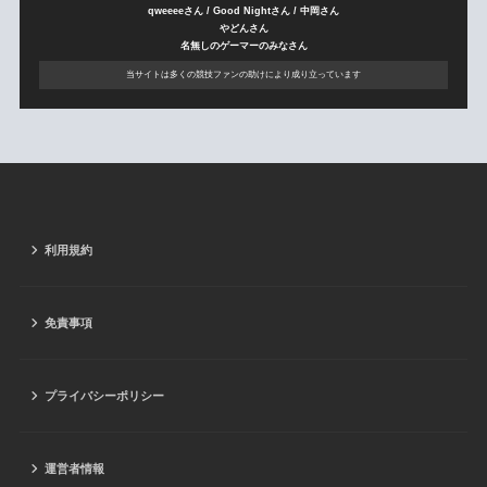
qweeeeさん / Good Nightさん / 中岡さん
やどんさん
名無しのゲーマーのみなさん
当サイトは多くの競技ファンの助けにより成り立っています
利用規約
免責事項
プライバシーポリシー
運営者情報