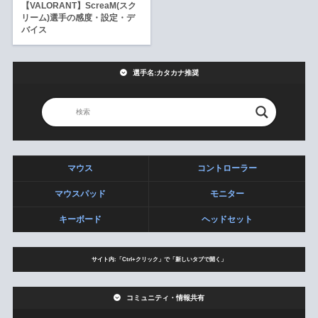
【VALORANT】ScreaM(スク
リーム)選手の感度・設定・デ
バイス
選手名:カタカナ推奨
マウス
コントローラー
マウスパッド
モニター
キーボード
ヘッドセット
サイト内:「Ctrl+クリック」で「新しいタブで開く」
コミュニティ・情報共有