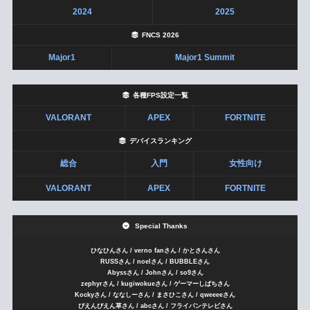
2024
2025
FNCS 2026
Major1
Major1 Summit
各種FPS設定一覧
VALORANT
APEX
FORTNITE
デバイスランキング
総合
入門
女性向け
VALORANT
APEX
FORTNITE
Special Thanks
ひなひんさん / verno fanさん / かとさんさん
RUSSさん / noelさん / BUBBLEさん
Abyssさん / Johnさん / so9さん
zephyrさん / kugiwokueさん / ゲーマーしばちさん
Kockyさん / ななしーさん / まさひこさん / qweeeeさん
ぴえんぴえん草さん / abcさん / フライパンテレビさん